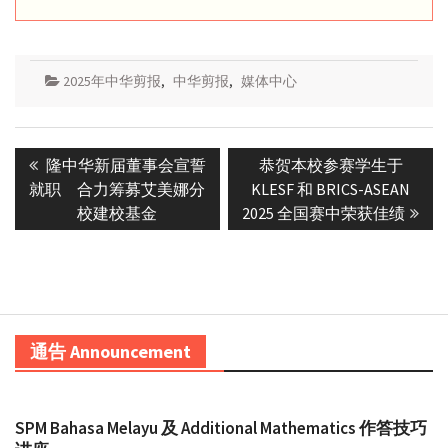
2025年中华剪报
,
中华剪报
,
媒体中心
Post
Previous
Next
隆中华新届董事会宣誓
恭贺本校参赛学生于
navigation
post:
post:
就职 合力筹募艾美娜分
KLESF 和 BRICS-ASEAN
校建校基金
2025 全国赛中荣获佳绩
通告 Announcement
SPM Bahasa Melayu 及 Additional Mathematics 作答技巧