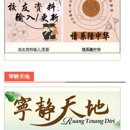
校友资料输入/更新
情系隆中华
寜静天地