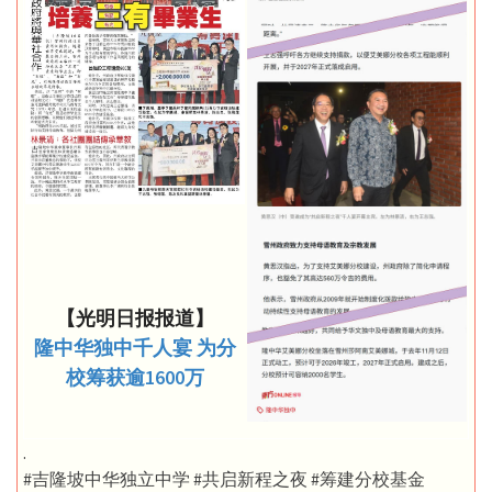
【光明日报报道】
隆中华独中千人宴 为分
校筹获逾1600万
.
#吉隆坡中华独立中学 #共启新程之夜 #筹建分校基金