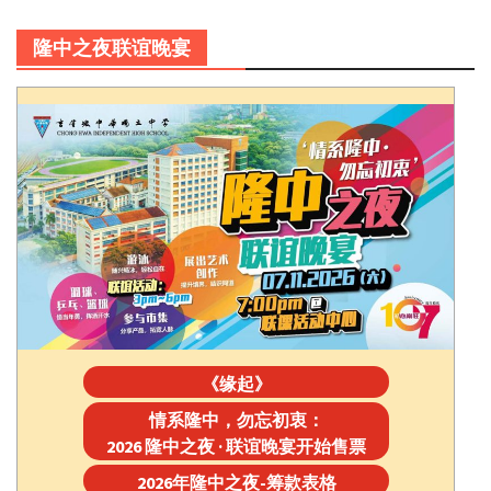
隆中之夜联谊晚宴
《缘起》
情系隆中，勿忘初衷：
2026 隆中之夜 · 联谊晚宴开始售票
2026年隆中之夜-筹款表格