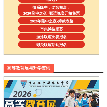
情系隆中，勿忘初衷：
2026 隆中之夜 · 联谊晚宴开始售票
2026年隆中之夜-筹款表格
市集摊位招募
游泳联谊比赛报名
球类联谊活动报名
高等教育展与升学资讯