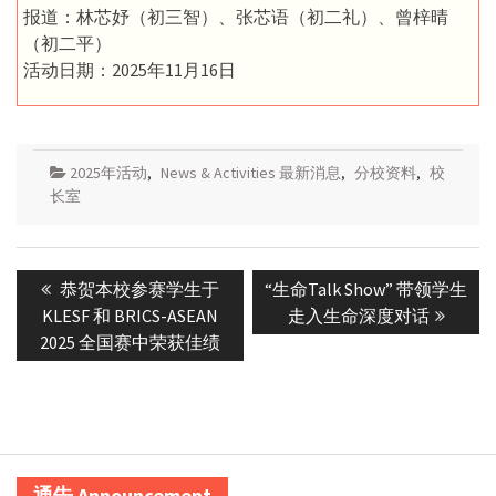
报道：林芯妤（初三智）、张芯语（初二礼）、曾梓晴
（初二平）
活动日期：2025年11月16日
2025年活动
,
News & Activities 最新消息
,
分校资料
,
校
长室
Post
Previous
Next
恭贺本校参赛学生于
“生命Talk Show” 带领学生
navigation
post:
post:
KLESF 和 BRICS-ASEAN
走入生命深度对话
2025 全国赛中荣获佳绩
通告 Announcement