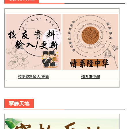
校友资料输入/更新
情系隆中华
寜静天地