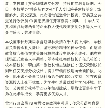
展，本校将于艾美娜城设立分校，持续扩展教育版图。今
日，本校举办“共启新程之夜”千人宴以筹募建校基金，场
面盛大、意义深远。此次活动诚邀雪州投资、贸易及公共
交通行政议员 YB 黄思汉担任开幕嘉宾；同时，中华人民
共和国驻马来西亚特命全权大使代表陈友良公参等人一同
参与盛会，共襄善举。
本校董事长丹斯里拿督斯里林景清在千人宴上指出，华校
肩负着传承礼义廉耻、坚守校歌精神的神圣使命，而这些
教育核心价值在艾美娜分校的建设中绝不会改变。他亦在
现场正式宣布人事调整，即本校张梅莲校长升任总校长；
校本部校长一职由第一副校长锺志强接任；伍汉荣副校长
则出任艾美娜分校校长，携手带领两校迈向全新阶段。此
外，他承诺不会辜负华社所给予的1600万支持，将在教育
资源投入上毫不犹豫，为学生打造最优质的学习环境。他
说，艾美娜分校将于2027年如期建成，期盼让更多中华子
弟在此求学成长，孕育更多优秀人才。
雪州行政议员 YB 黄思汉在致词中强调，传承母语教育是