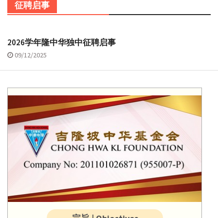
征聘启事
2026学年隆中华独中征聘启事
09/12/2025