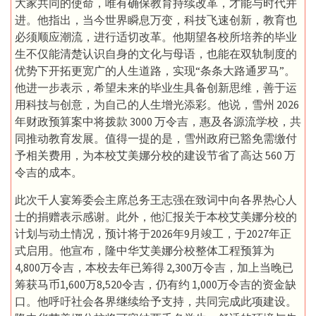
大家共同的使命，唯有确保教育持续改革，才能与时代并
进。他指出，当今世界瞬息万变，科技飞速创新，教育也
必须顺应潮流，进行适切改革。他期望各校所培养的毕业
生不仅能清楚认识自身的文化与母语，也能在双轨制度的
优势下开拓更宽广的人生道路，实现“条条大路通罗马”。
他进一步表示，希望未来的毕业生具备创新思维，善于运
用科技与创意，为自己的人生增光添彩。他说，雪州 2026
年财政预算案中将拨款 3000 万令吉，惠及各源流学校，共
同推动教育发展。值得一提的是，雪州政府已豁免需缴付
予相关费用，为本校艾美娜分校的建设节省了高达 560 万
令吉的成本。
此次千人宴筹委会主席总务王志强在致词中向各界热心人
士的捐赠表示感谢。此外，他汇报关于本校艾美娜分校的
计划与动土情况，预计将于2026年9月竣工，于2027年正
式启用。他宣布，隆中华艾美娜分校整体工程预算为
4,800万令吉，本校去年已筹得 2,300万令吉，加上当晚已
筹获马币1,600万8,520令吉，仍有约 1,000万令吉的资金缺
口。他呼吁社会各界继续给予支持，共同完成此项建设。