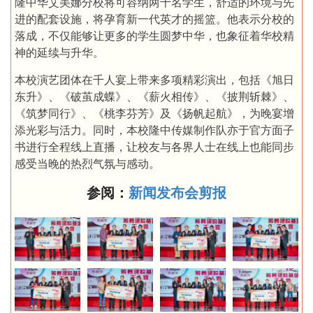
隆中华艾美娜分校将可容纳两千名学生，舒适的环境与先
进的配套设施，将孕育新一代英才的摇篮。他表示分校的
落成，不仅能够让更多的学生圆梦中华，也象征着华校精
神的延续与升华。
本校演艺团体在千人宴上带来多项精彩演出，包括《旭日
东升》、《破茧成蝶》、《薪火相传》、《披荆斩棘》、
《筑梦同行》、《桃李芬芳》及《扬帆起航》，为晚宴增
添光彩与活力。同时，本校隆中传媒制作队亦于官方面子
书进行全程线上直播，让校友与各界人士在线上也能同步
感受当晚的热烈气氛与感动。
参阅：
新闻发布会剪报