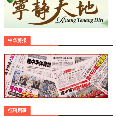
中华剪报
征聘启事