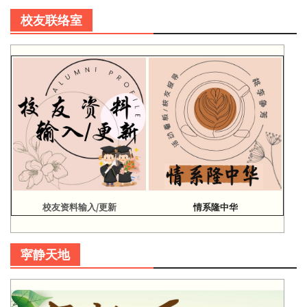
校友联络室
校友资料输入/更新
情系隆中华
寜静天地