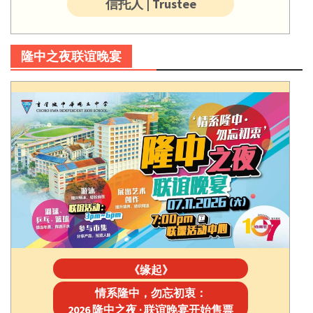
信托人 | Trustee
隆中之夜联谊晚宴
《缘起》
情系隆中，勿忘初衷：
2026 隆中之夜 · 联谊晚宴开始售票