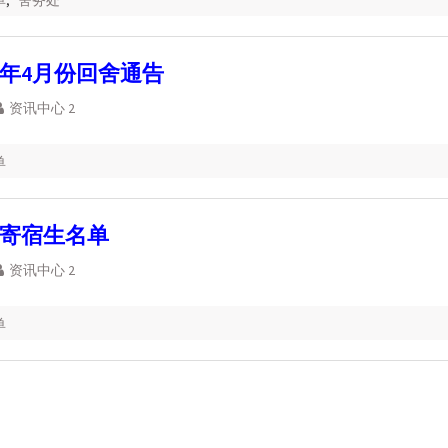
单
,
舍务处
23学年4月份回舍通告
资讯中心 2
单
3年寄宿生名单
资讯中心 2
单