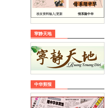
校友资料输入/更新
情系隆中华
寜静天地
中华剪报