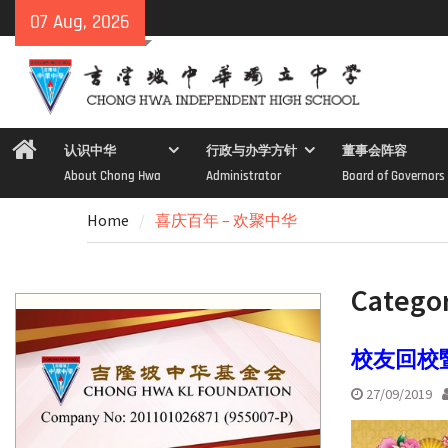
Skip
07 Aug, 2026
to
content
Home
认识中华
行政与办学方针
董事会阵容
About Chong Hwa
Administrator
Board of Governors
Home
喜庆百年 – 欢聚中华
Catego
校友回校
27/09/2019