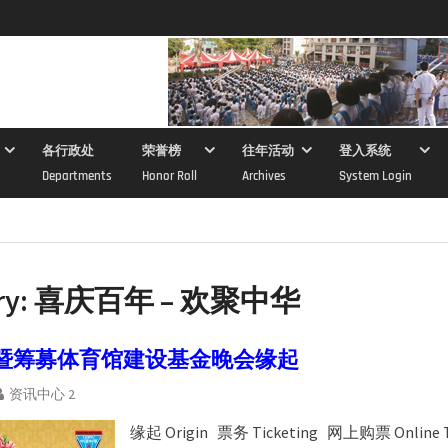
各行政处
荣誉榜
往年活动
登入系统
Departments
Honor Roll
Archives
System Login
ry:
喜庆百年 – 欢聚中华
暨筹募体育馆建设基金晚会缘起
资讯中心 2
缘起 Origin 票务 Ticketing 网上购票 Online T