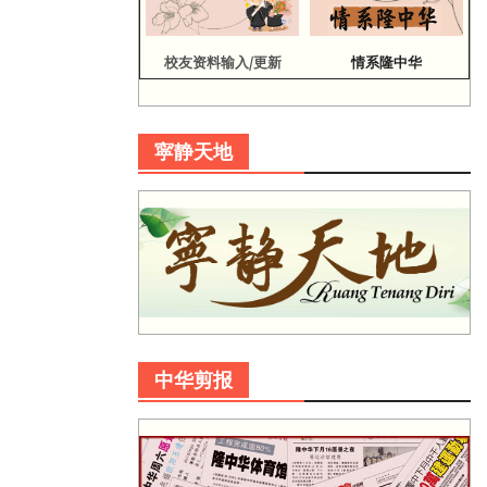
校友资料输入/更新
情系隆中华
寜静天地
中华剪报