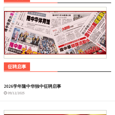
征聘启事
2026学年隆中华独中征聘启事
09/12/2025