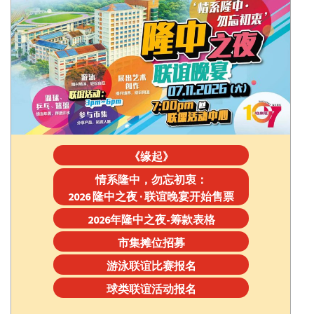
《缘起》
情系隆中，勿忘初衷：
2026 隆中之夜 · 联谊晚宴开始售票
2026年隆中之夜-筹款表格
市集摊位招募
游泳联谊比赛报名
球类联谊活动报名