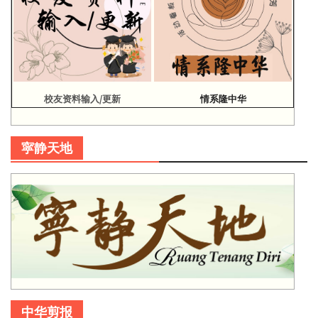
校友资料输入/更新
情系隆中华
寜静天地
中华剪报