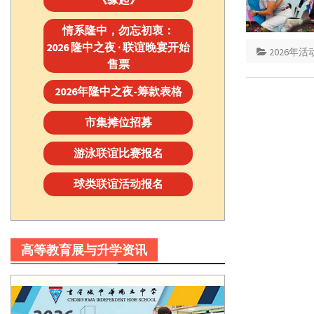
情系隆中，勿忘初衷：
2026 隆中之夜 · 联谊晚宴开始
2026年活
售票
2026年隆中之夜-筹款表格
市集摊位招募
游泳联谊比赛报名
球类联谊活动报名
高等教育展与升学资讯