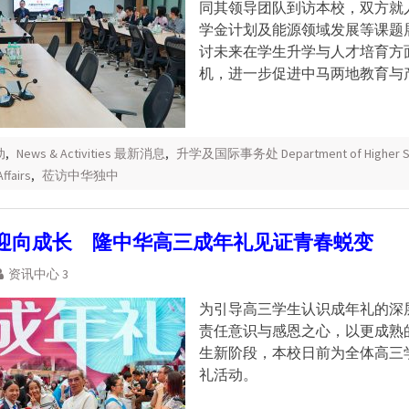
同其领导团队到访本校，双方就
学金计划及能源领域发展等课题
讨未来在学生升学与人才培育方
机，进一步促进中马两地教育与
动
,
News & Activities 最新消息
,
升学及国际事务处 Department of Higher St
Affairs
,
莅访中华独中
迎向成长 隆中华高三成年礼见证青春蜕变
资讯中心 3
为引导高三学生认识成年礼的深
责任意识与感恩之心，以更成熟
生新阶段，本校日前为全体高三
礼活动。