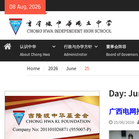
Skip
08 Aug, 2026
to
content
Home
认识中华
行政与办学方针
董事会阵容
About Chong Hwa
Administrator
Board of Governors
Home
2026
June
25
Day:
Ju
广西电网
25/06/2026