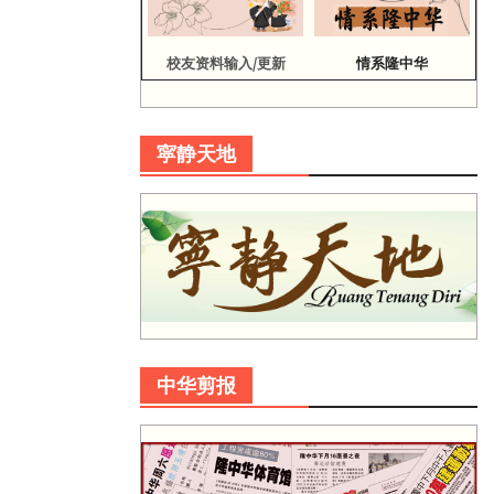
校友资料输入/更新
情系隆中华
寜静天地
中华剪报