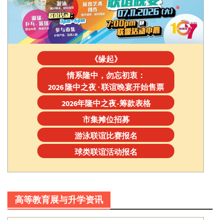
《缘起》
情系隆中，勿忘初衷：
2026 隆中之夜 · 联谊晚宴开始售票
2026年隆中之夜-筹款表格
市集摊位招募
游泳联谊比赛报名
球类联谊活动报名
高等教育展与升学资讯