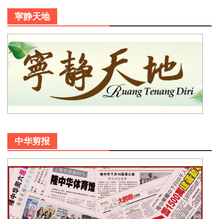
寜静天地
中华剪报