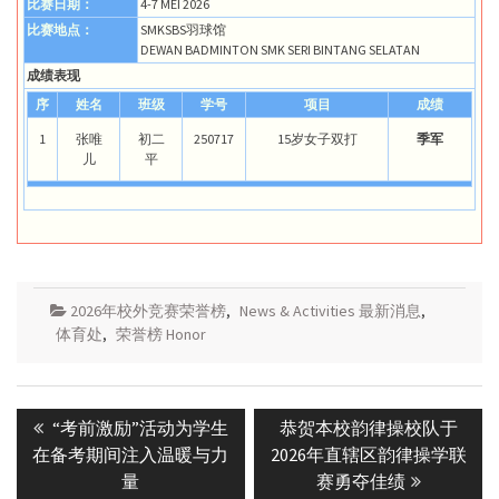
比赛日期：
4-7 MEI 2026
比赛地点：
SMKSBS羽球馆
DEWAN BADMINTON SMK SERI BINTANG SELATAN
成绩表现
序
姓名
班级
学号
项目
成绩
1
张唯
初二
250717
15岁女子双打
季军
儿
平
2026年校外竞赛荣誉榜
,
News & Activities 最新消息
,
体育处
,
荣誉榜 Honor
Post
Previous
Next
“考前激励”活动为学生
恭贺本校韵律操校队于
navigation
post:
post:
在备考期间注入温暖与力
2026年直辖区韵律操学联
量
赛勇夺佳绩