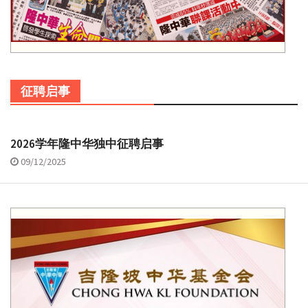
征聘启事
2026学年隆中华独中征聘启事
09/12/2025