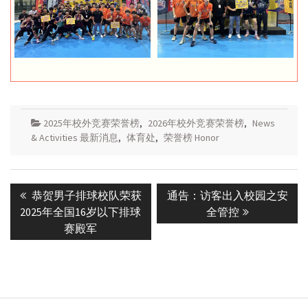
2025年校外竞赛荣誉榜
,
2026年校外竞赛荣誉榜
,
News
& Activities 最新消息
,
体育处
,
荣誉榜 Honor
Post
Previous
Next
恭贺男子排球校队荣获
通告：访客出入校园之安
navigation
post:
post:
2025年全国16岁以下排球
全管控
赛殿军