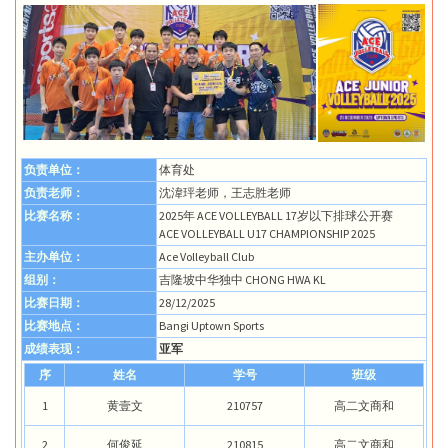
负责单位：
体育处
负责老师：
沈湋玶老师，王志胜老师
比赛名称：
2025年 ACE VOLLEYBALL 17岁以下排球公开赛
ACE VOLLEYBALL U17 CHAMPIONSHIP 2025
主办单位：
Ace Volleyball Club
组别：
吉隆坡中华独中 CHONG HWA KL
比赛日期：
28/12/2025
比赛地点：
Bangi Uptown Sports
成绩表现：
亚军
序
姓名
学号
班级
1
黄壹文
210757
高二文商和
2
何俊延
210815
高二文商和