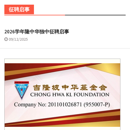
征聘启事
2026学年隆中华独中征聘启事
09/12/2025