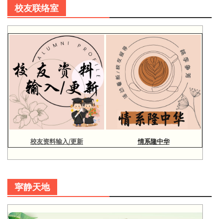
校友联络室
校友资料输入/更新
情系隆中华
寜静天地