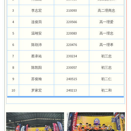
3
李志宏
210093
高二理商忠
4
连俊茼
220566
高一理爱
5
温翊安
220083
高一理忠
6
陈劲沛
220476
高一理孝
7
蔡承祐
230234
初三忠
8
陈凯阳
230057
初三忠
9
苏俊翰
240515
初二仁
10
罗家宏
240213
初二和