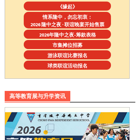
《缘起》
情系隆中，勿忘初衷：
2026 隆中之夜 · 联谊晚宴开始售票
2026年隆中之夜-筹款表格
市集摊位招募
游泳联谊比赛报名
球类联谊活动报名
高等教育展与升学资讯