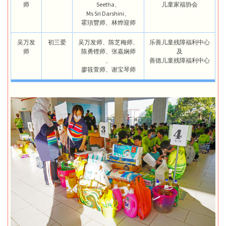
师
Seetha、
儿童家福协会
Ms Sri Darshini、
霍頊豐师、林烨迎师
吴万发
初三爱
吴万发师、陈芝梅师、
乐善儿童残障福利中心
师
陈勇铿师、张嘉娴师
及
、
善德儿童残障福利中心
廖筱萱师、谢宝琴师