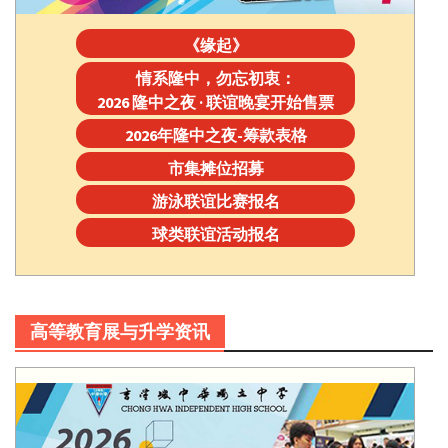
《缘起》
情系隆中，勿忘初衷：
2026 隆中之夜 · 联谊晚宴开始售票
2026年隆中之夜-筹款表格
市集摊位招募
游泳联谊比赛报名
球类联谊活动报名
高等教育展与升学资讯