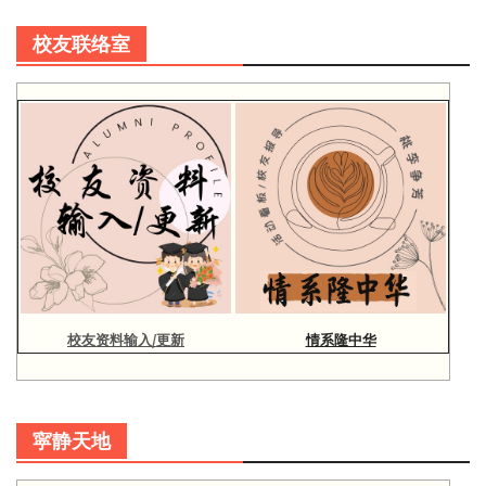
校友联络室
校友资料输入/更新
情系隆中华
寜静天地