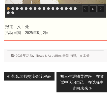
<
>
►
报道：义工处
活动日期：2025年8月2日
2025年活动
,
News & Activities 最新消息
,
义工处
Post
Previous
Next
带队老师交流会流程表
初三生涯辅导讲座：在尝
navigation
post:
post:
试中认识自己，在选择中
走向未来