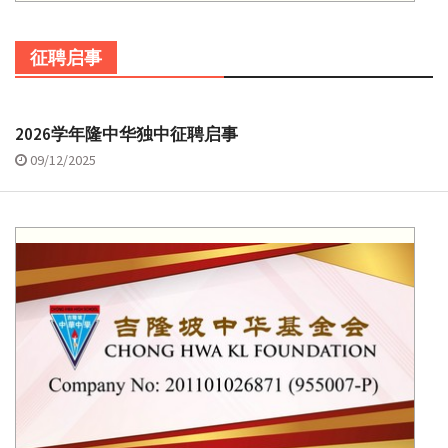
征聘启事
2026学年隆中华独中征聘启事
09/12/2025