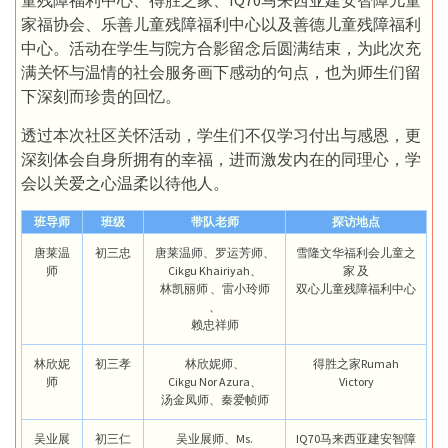
家福协会、乐善儿童残障福利中心以及善德儿童残障福利
中心。活动在学生与院方合影留念后圆满结束，为此次充
满关怀与温情的社会服务画下感动的句点，也为师生们留
下深刻而珍贵的回忆。
透过本次社区关怀活动，学生们不仅学习付出与感恩，更
深刻体会自身所拥有的幸福，进而激发内在的同理心，学
会以关爱之心温柔以待他人。
班导师
班级
带队老师
探访地点
唐莱温
初三忠
唐莱温师、罗运芳师、
雪隆文华福利会儿童之
师
Cikgu Khairiyah、
家 及
林凯丽师 、雷小玲师
双心儿童残障福利中心
、
赖忠祥师
林欣妮
初三孝
林欣妮师、
得胜之家Rumah
师
Cikgu Nor Azura、
Victory
汤金凤师、秦爱帧师
吴业展
初三仁
吴业展师、Ms.
IQ70马来西亚建安智障