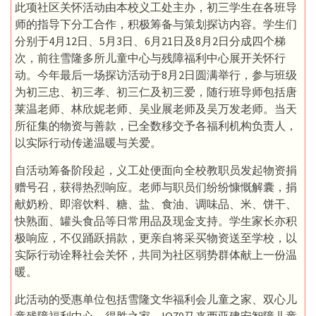
此项社区关怀活动由本校义工处主办，初三学生在各班导
师的指导下分工合作，积极筹备与策划探访内容。学生们
分别于4月12日、5月3日、6月21日及8月2日分成四个梯
次，前往雪隆多所儿童中心与残障福利中心展开关怀行
动。今年最后一场探访活动于8月2日圆满举行，参与班级
为初三忠、初三孝、初三仁及初三爱，随行班导师包括唐
莱温老师、林欣妮老师、吴业展老师及吴万发老师。当天
所征集的物资与善款，已全数移交予各福利机构负责人，
以实际行动传递温暖与关爱。
自活动筹备阶段起，义工处便面向全校教职员发起物资捐
赠号召，获得热烈响应。老师与职员们纷纷慷慨解囊，捐
献奶粉、即溶饮料、糖、盐、食油、调味品、米、饼干、
快熟面、罐头食品等日常用品及现金支持。学生家长亦积
极响应，不仅踊跃捐款，更亲自将采买物资送至学校，以
实际行动诠释社会关怀，共同为社区弱势群体献上一份温
暖。
此活动的受惠单位包括雪隆文华福利会儿童之家、双心儿
童残障福利中心、得胜之家、IQ70马来西亚建安智障儿童