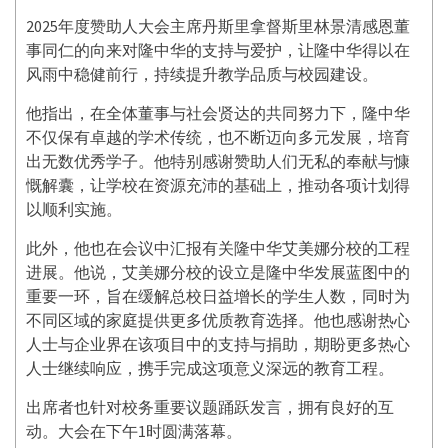
2025年度赞助人大会主席丹斯里拿督斯里林景清感恩董
事同仁的向来对隆中华的支持与爱护，让隆中华得以在
风雨中稳健前行，持续提升教学品质与校园建设。
他指出，在全体董事与社会贤达的共同努力下，隆中华
不仅保有卓越的学术传统，也不断迈向多元发展，培育
出无数优秀学子。他特别感谢赞助人们无私的奉献与慷
慨解囊，让学校在资源充沛的基础上，推动各项计划得
以顺利实施。
此外，他也在会议中汇报有关隆中华艾美娜分校的工程
进展。他说，艾美娜分校的设立是隆中华发展蓝图中的
重要一环，旨在缓解总校日益增长的学生人数，同时为
不同区域的家庭提供更多优质教育选择。他也感谢热心
人士与企业界在该项目中的支持与捐助，期盼更多热心
人士继续响应，携手完成这项意义深远的教育工程。
出席者也针对校务重要议题踊跃发言，拥有良好的互
动。大会在下午1时圆满落幕。