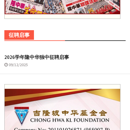
征聘启事
2026学年隆中华独中征聘启事
09/12/2025