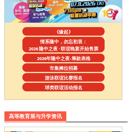
《缘起》
情系隆中，勿忘初衷：
2026 隆中之夜 · 联谊晚宴开始售票
2026年隆中之夜-筹款表格
市集摊位招募
游泳联谊比赛报名
球类联谊活动报名
高等教育展与升学资讯