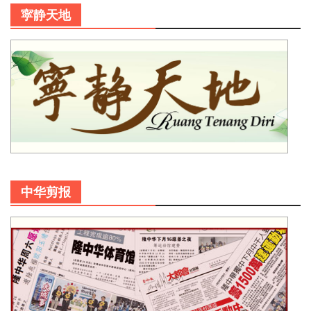
寜静天地
中华剪报