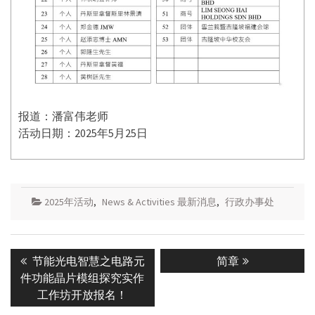
报道：潘富伟老师
活动日期：2025年5月25日
2025年活动
,
News & Activities 最新消息
,
行政办事处
Post
Previous
Next
节能光电智慧之电路元
简章
navigation
post:
post:
件功能晶片模组探究实作
工作坊开放报名！