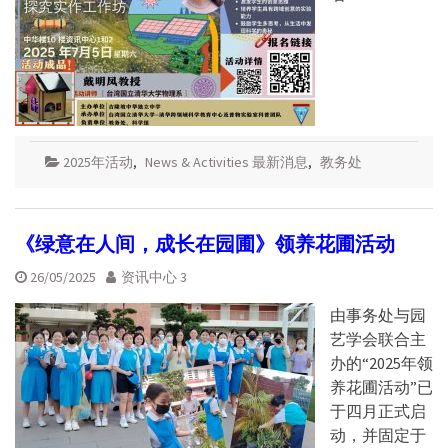
2025年活动
,
News & Activities 最新消息
,
教务处
《绿意在人间，成长在园圃》领养花圃活动
26/05/2025
资讯中心 3
由事务处与园
艺学会联合主
办的“2025年领
养花圃活动”已
于四月正式启
动，并固定于