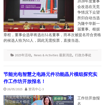
2028年度董事
会改选在无竞
争情况下众望
所归自动当选
为隆中华新一
届董事。根据
章程，董事会选举将选出51名董事，而本次被提名符合资格
的候选人恰为51人，因此无需投票，直接当选。
2025年活动
,
News & Activities 最新消息
,
行政办事处
节能光电智慧之电路元件功能晶片模组探究实
作工作坊开放报名！
26/05/2025
资讯中心 3
工作坊开放报
名