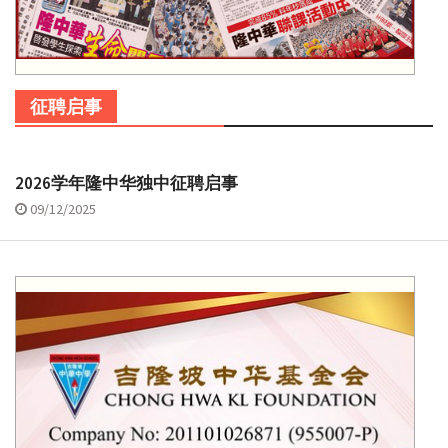
征聘启事
2026学年隆中华独中征聘启事
09/12/2025