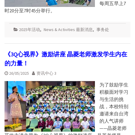
每周五早上7
时20分至7时45分举行。
2025年活动
,
News & Activities 最新消息
,
事务处
《3Q心视界》激励讲座 晶菱老师激发学生内在
的力量！
26/05/2025
资讯中心 3
为了鼓励学生
积极面对学习
与生活的挑
战，本校特别
邀请来自台湾
的人气讲师
——晶菱老师