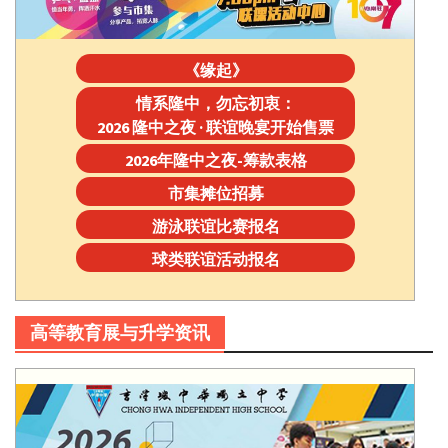
《缘起》
情系隆中，勿忘初衷：
2026 隆中之夜 · 联谊晚宴开始售票
2026年隆中之夜-筹款表格
市集摊位招募
游泳联谊比赛报名
球类联谊活动报名
高等教育展与升学资讯