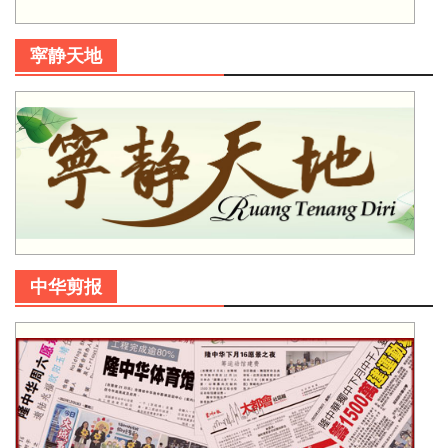
寜静天地
中华剪报