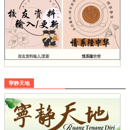
校友资料输入/更新
情系隆中华
寜静天地