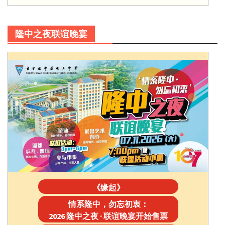
隆中之夜联谊晚宴
《缘起》
情系隆中，勿忘初衷：
2026 隆中之夜 · 联谊晚宴开始售票