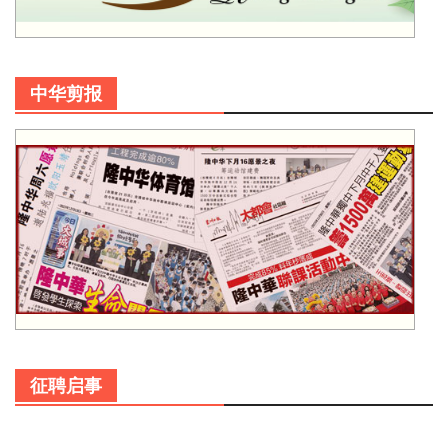
中华剪报
征聘启事