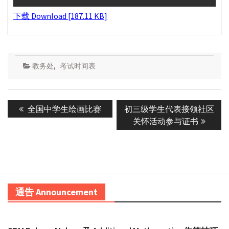
下载 Download [187.11 KB]
教务处
,
考试时间表
Post
Previous
Next
全国中学生绘画比赛
初三级学生代表接领社区
navigation
post:
post:
关怀活动参与证书
通告 Announcement