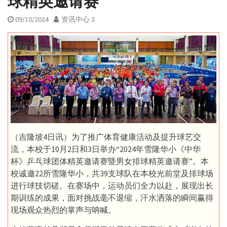
球精英邀请赛
09/10/2024
资讯中心 3
（吉隆坡4日讯）为了推广体育健康活动及提升球艺交
流，本校于10月2日和3日举办“2024年雪隆华小《中华
杯》乒乓球团体精英邀请赛暨男女排球精英邀请赛”。本
校诚邀22所雪隆华小，共39支球队在本校光前堂及排球场
进行球技切磋。在赛场中，运动员们全力以赴，展现出长
期训练的成果，面对挑战毫不退缩，汗水洒落的瞬间赢得
现场观众热烈的掌声与呐喊。