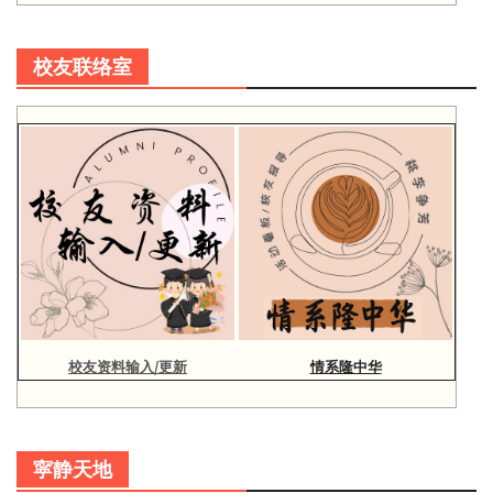
校友联络室
校友资料输入/更新
情系隆中华
寜静天地