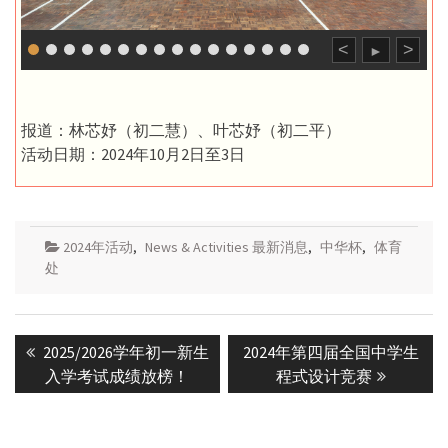
<
>
►
报道：林芯妤（初二慧）、叶芯妤（初二平）
活动日期：2024年10月2日至3日
2024年活动
,
News & Activities 最新消息
,
中华杯
,
体育
处
Post
Previous
Next
2025/2026学年初一新生
2024年第四届全国中学生
navigation
post:
post:
入学考试成绩放榜！
程式设计竞赛