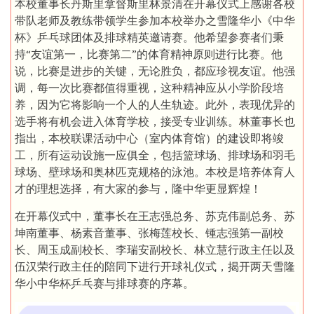
本校董事长丹斯里拿督斯里林景清在开幕仪式上感谢各校
带队老师及教练带领学生参加本校举办之雪隆华小《中华
杯》乒乓球团体及排球精英邀请赛。他希望参赛者们秉
持“友谊第一，比赛第二”的体育精神原则进行比赛。他
说，比赛是进步的关键，无论胜负，都应珍视友谊。他强
调，每一次比赛都值得重视，这种精神应从小学阶段培
养，因为它将影响一个人的人生轨迹。此外，表现优异的
选手将有机会进入体育学校，接受专业训练。林董事长也
指出，本校联课活动中心（室内体育馆）的建设即将竣
工，所有运动设施一应俱全，包括篮球场、排球场和羽毛
球场、壁球场和奥林匹克规格的泳池。本校是培养体育人
才的理想选择，有大家的参与，隆中华更显辉煌！
在开幕仪式中，董事长在王志强总务、苏克伟副总务、苏
坤南董事、杨素音董事、张梅莲校长、锺志强第一副校
长、周玉成副校长、李瑞安副校长、林立慧行政主任以及
伍汉荣行政主任的陪同下进行开球礼仪式，揭开两天雪隆
华小中华杯乒乓赛与排球赛的序幕。