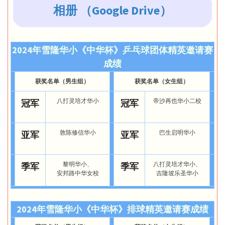
相册 （Google Drive）
2024年雪隆华小《中华杯》乒乓球团体精英邀请赛
成绩
获奖名单（男生组）
获奖名单（女生组）
八打灵培才华小
帝沙再也华小二校
冠军
冠军
敦陈修信华小
巴生启明华小
亚军
亚军
黎明华小、
八打灵培才华小、
季军
季军
安邦路中华女校
吉隆坡乐圣华小
2024年雪隆华小《中华杯》排球精英邀请赛成绩