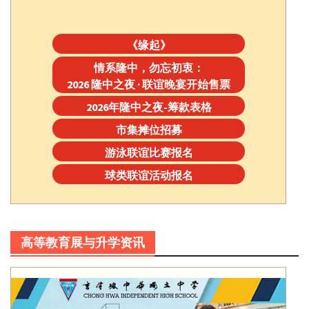
《缘起》
情系隆中，勿忘初衷：
2026 隆中之夜 · 联谊晚宴开始售票
2026年隆中之夜-筹款表格
市集摊位招募
游泳联谊比赛报名
球类联谊活动报名
高等教育展与升学资讯