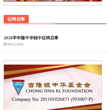
征聘启事
2026学年隆中华独中征聘启事
09/12/2025