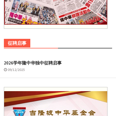
征聘启事
2026学年隆中华独中征聘启事
09/12/2025