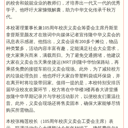
的校舍和兢兢业业的教师们，才培养出一代又一代的优秀
学子。他呼吁大家慷慨解囊，助力中华文化传承千秋万
代。
本校署理董事长兼105周年校庆义卖会筹委会主席丹斯里
拿督斯里颜友才在致词中向媒体记者宣传隆中华义卖会的
讯息表示感谢。他指出，义卖会设有200多个摊位，物品
种类繁多，活动内容丰富有趣，定能满足社会大众需求，
使大家乘兴而来，满载而归。为了避免交通拥堵，他建议
大家在义卖会当天乘坐捷运(MRT)到隆中华怡保路站，再
乘搭免费的接驳车前往义卖会现场。此外，为了减轻校方
的垃圾处理负担，他也呼吁大家自带塑料袋或环保袋，并
在离开时将垃圾带回家。值得一提的是，本校特别安排历
届毕业校友欢聚环节，校方将在中华楼3楼再春大讲堂播
放隆中华早期记录片与学校活动影片，以便校友们重温往
昔。此外，义卖会现场还将售卖固本，确保大家能够尽情
购买所需物品。
本校张梅莲校长（105周年校庆义卖会工委会主席）表