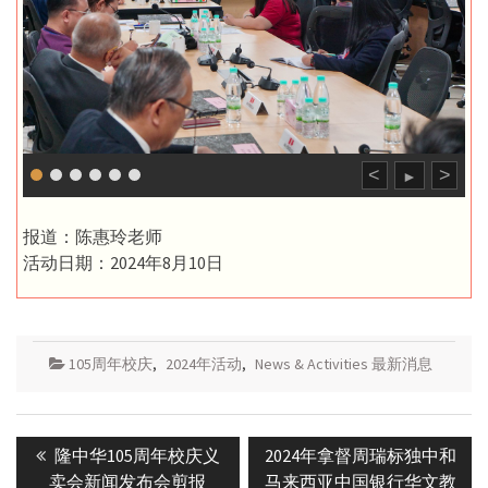
<
>
►
报道：陈惠玲老师
活动日期：2024年8月10日
105周年校庆
,
2024年活动
,
News & Activities 最新消息
Post
Previous
Next
隆中华105周年校庆义
2024年拿督周瑞标独中和
navigation
post:
post:
卖会新闻发布会剪报
马来西亚中国银行华文教