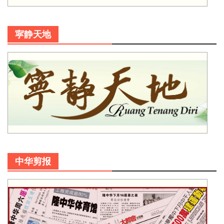
寜静天地
中华剪报