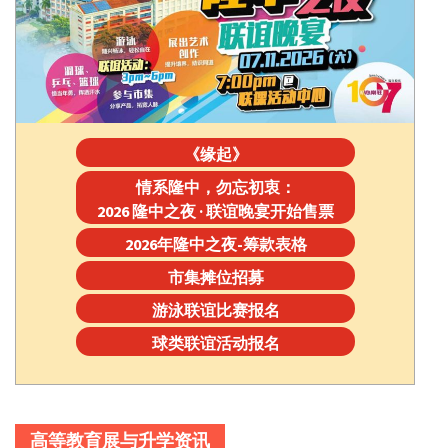
《缘起》
情系隆中，勿忘初衷：
2026 隆中之夜 · 联谊晚宴开始售票
2026年隆中之夜-筹款表格
市集摊位招募
游泳联谊比赛报名
球类联谊活动报名
高等教育展与升学资讯