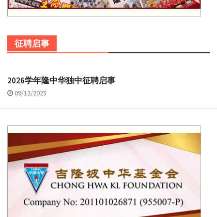
征聘启事
2026学年隆中华独中征聘启事
09/12/2025