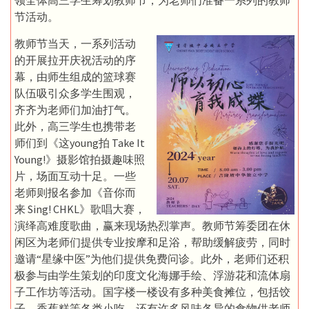
节活动。
教师节当天，一系列活动
的开展拉开庆祝活动的序
幕，由师生组成的篮球赛
队伍吸引众多学生围观，
齐齐为老师们加油打气。
此外，高三学生也携带老
师们到《这young拍 Take It
Young!》摄影馆拍摄趣味照
片，场面互动十足。一些
老师则报名参加《音你而
来 Sing! CHKL》歌唱大赛，
演绎高难度歌曲，赢来现场热烈掌声。教师节筹委团在休
闲区为老师们提供专业按摩和足浴，帮助缓解疲劳，同时
邀请“星缘中医”为他们提供免费问诊。此外，老师们还积
极参与由学生策划的印度文化海娜手绘、浮游花和流体扇
子工作坊等活动。国字楼一楼设有多种美食摊位，包括饺
子、香蕉糕等各类小吃，还有许多风味各异的食物供老师