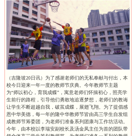
（吉隆坡20日讯）为了感谢老师们的无私奉献与付出，本
校今日迎来一年一度的教师节庆典。今年教师节主题
为“师以初心，育我成蝶”，寓意老师们怀揣初心，照亮学
生前行的路程，引导他们勇敢地追逐梦想，老师们的教诲
让学生不断超越自我，破茧成蝶，展翅飞翔。为了提倡感
恩中华美德，每一年的隆中华教师节皆由高三学生自发组
成教师节筹委团，为老师们准备系列团康与工作坊活动。
今年，由本校以李瑞安副校长及汤金凤主任为首的团队带
领全体高三学生筹划教师节，为老师们准备一系列的教师