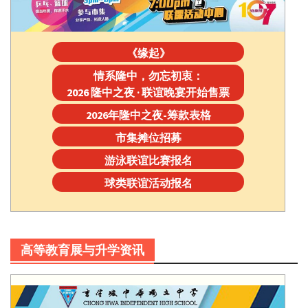
《缘起》
情系隆中，勿忘初衷：
2026 隆中之夜 · 联谊晚宴开始售票
2026年隆中之夜-筹款表格
市集摊位招募
游泳联谊比赛报名
球类联谊活动报名
高等教育展与升学资讯