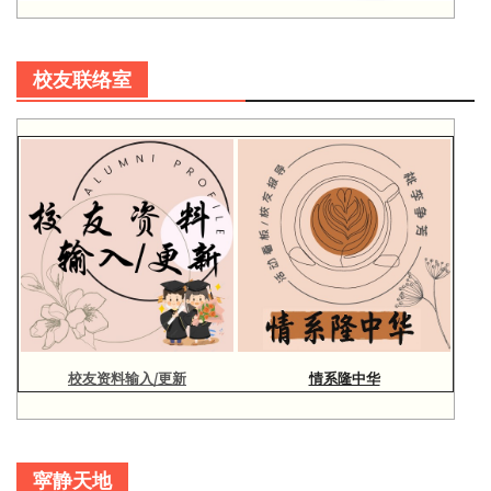
校友联络室
校友资料输入/更新
情系隆中华
寜静天地