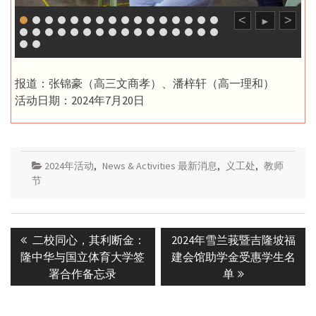
<
>
►
报道：张锦豪（高三文商孝）、潘梓轩（高一理和）
活动日期：2024年7月20日
2024年活动
,
News & Activities 最新消息
,
义工处
,
教师
节
Post
Previous
Next
二校同心，其利断金：
2024年雪兰莪暨吉隆坡福
navigation
post:
post:
隆中华与国立体育大学签
建会馆助学金受惠学生名
署合作备忘录
单