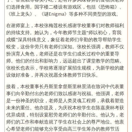
们选择食用。国字楼二楼设有游戏区，包括《恐怖箱》、
《班上龙头》、《谜Enigma》等多种不同类型的游戏。
在谢师宴上，本校张梅莲校长感谢学校董事们对教师福利
的持续支持。她认为，今年教师节主题“师以初心，育我
成蝶”深具特殊意义，象征着老师们辛勤的教导帮助学生
蜕变，这份辛劳只有老师们深知。张校长强调，教师不仅
扮演育人角色，老师还是在学生们成长过程中的重要导
师。他们的付出和影响力，远远超出了课堂教学的范畴。
张校长也表示，学校将逐渐扩展招生规模，为新学校的建
设做好准备，并再次祝愿全体教师节日快乐。
接着，本校董事长丹斯里拿督斯里林景清在致词中代表董
事们向辛勤付出的老师们致以感谢与祝福。他强调，老师
是一份神圣的职业，老师是人类灵魂工程师，承载着塑造
未来的重任。他亦提及，为庆祝本校学生在陈嘉庚杯考获
优异成绩，特别设宴慰劳老师们的辛勤付出。他认为，老
师们的工作和奉献造就了学生在社会上的尊严地位。他衷
心希望老师们能够充分享受由高三学生筹办的教师节活