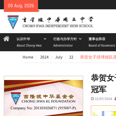
Skip
09 Aug, 2026
to
content
Home
认识中华
行政与办学方针
董事会阵容
About Chong Hwa
Administrator
Board of Governors
Home
2024
July
22
恭贺女子排球校队荣
恭贺女
冠军
22/07/2024