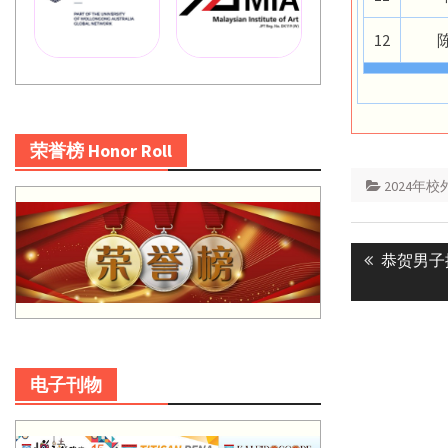
12
荣誉榜 Honor Roll
2024年
Post
Previous
恭贺男子
navigatio
post:
电子刊物