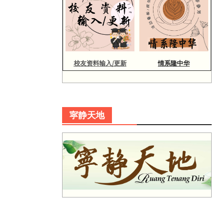
校友资料输入/更新
情系隆中华
寜静天地