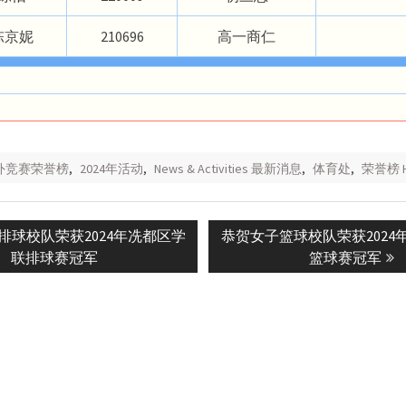
陈京妮
210696
高一商仁
校外竞赛荣誉榜
,
2024年活动
,
News & Activities 最新消息
,
体育处
,
荣誉榜 H
Next
排球校队荣获2024年冼都区学
恭贺女子篮球校队荣获2024
n
post:
联排球赛冠军
篮球赛冠军