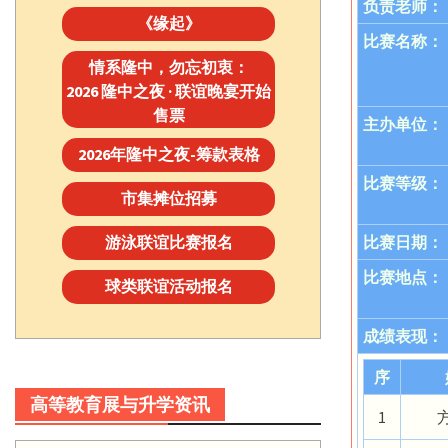
负责老师：
《缘起》
比赛名称：
情系隆中，勿忘初衷：
2026 隆中之夜 · 联谊晚宴开始
售票
主办单位：
2026年隆中之夜-筹款表格
比赛等级：
市集摊位招募
游泳联谊比赛报名
比赛日期：
比赛地点：
球类联谊活动报名
成绩表现：
序
高等教育展与升学资讯
1