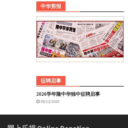
中华剪报
征聘启事
2026学年隆中华独中征聘启事
09/12/2025