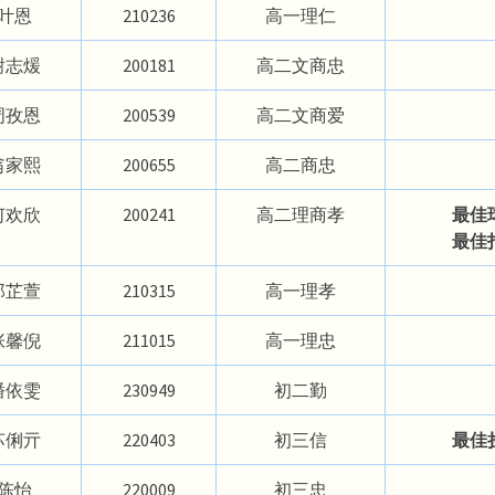
叶恩
210236
高一理仁
谢志煖
200181
高二文商忠
周孜恩
200539
高二文商爱
翁家熙
200655
高二商忠
何欢欣
200241
高二理商孝
最佳
最佳
郑芷萱
210315
高一理孝
张馨倪
211015
高一理忠
潘依雯
230949
初二勤
苏俐亓
220403
初三信
最佳
陈怡
220009
初三忠