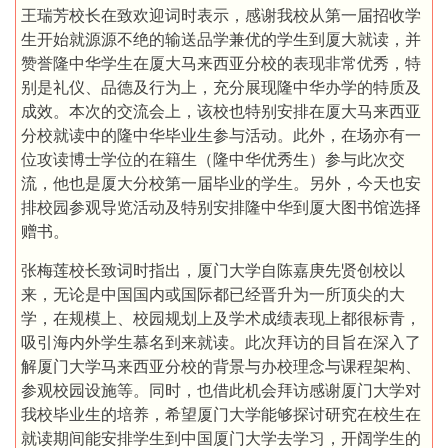
王瑞芳校长在致欢迎词时表示，感谢我校从第一届招收学
生开始就源源不绝的输送品学兼优的学生到厦大就读，并
赞誉隆中华学生在厦大马来西亚分校的表现非常优秀，特
别是礼仪、品德及行为上，充分展现隆中华办学的特质及
成效。本次的交流会上，该校也特别安排在厦大马来西亚
分校就读中的隆中华毕业生参与活动。此外，在场亦有一
位攻读博士学位的在籍生（隆中华优秀生）参与此次交
流，他也是厦大分校第一届毕业的学生。另外，今天也安
排校园参观导览活动及特别安排隆中华到厦大图书馆选择
赠书。
张梅莲校长致词时指出，厦门大学自陈嘉庚先贤创校以
来，无论是中国国内或国际都已经晋升为一所顶尖的大
学，在规模上、校园规划上及学术成绩表现上都很标青，
吸引海内外学生慕名到来就读。此次拜访的目旨在深入了
解厦门大学马来西亚分校的背景与办校理念与课程架构、
参观校园设施等。同时，也借此机会拜访感谢厦门大学对
我校毕业生的培养，希望厦门大学能够探讨研究在校生在
就读期间能安排学生到中国厦门大学去学习，开阔学生的