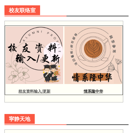
校友联络室
校友资料输入/更新
情系隆中华
寜静天地