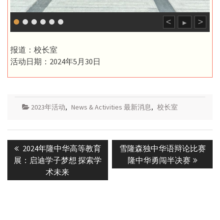
<
>
►
报道：校长室
活动日期：2024年5月30日
2023年活动
,
News & Activities 最新消息
,
校长室
Post
Previous
Next
2024年隆中华高等教育
雪隆森独中华语辩论比赛
navigation
post:
post:
展：启迪学子梦想 探索学
隆中华勇闯半决赛
术未来