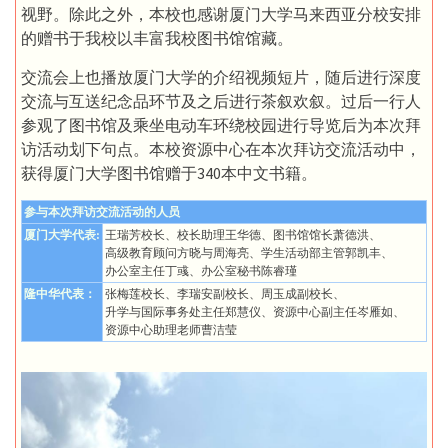
视野。除此之外，本校也感谢厦门大学马来西亚分校安排
的赠书于我校以丰富我校图书馆馆藏。
交流会上也播放厦门大学的介绍视频短片，随后进行深度
交流与互送纪念品环节及之后进行茶叙欢叙。过后一行人
参观了图书馆及乘坐电动车环绕校园进行导览后为本次拜
访活动划下句点。本校资源中心在本次拜访交流活动中，
获得厦门大学图书馆赠于340本中文书籍。
参与本次拜访交流活动的人员
厦门大学代表:
王瑞芳校长、校长助理王华德、图书馆馆长萧德洪、
高级教育顾问方晓与周海亮、学生活动部主管郭凯丰、
办公室主任丁彧、办公室秘书陈睿瑾
隆中华代表：
张梅莲校长、李瑞安副校长、周玉成副校长、
升学与国际事务处主任郑慧仪、资源中心副主任岑雁如、
资源中心助理老师曹洁莹