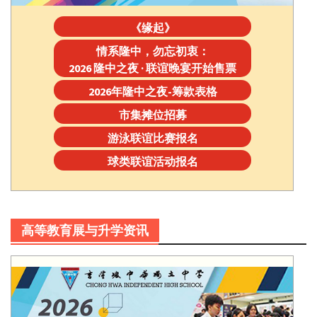
《缘起》
情系隆中，勿忘初衷：
2026 隆中之夜 · 联谊晚宴开始售票
2026年隆中之夜-筹款表格
市集摊位招募
游泳联谊比赛报名
球类联谊活动报名
高等教育展与升学资讯