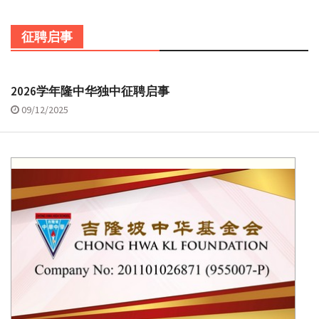
征聘启事
2026学年隆中华独中征聘启事
09/12/2025