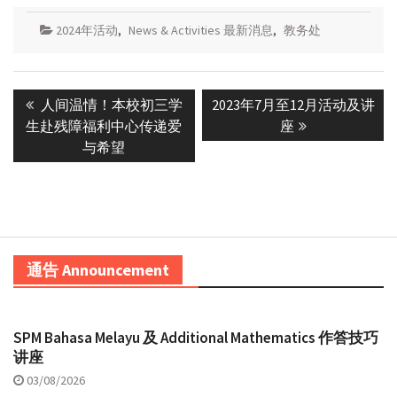
2024年活动
,
News & Activities 最新消息
,
教务处
Post
Previous
Next
人间温情！本校初三学
2023年7月至12月活动及讲
navigation
post:
post:
生赴残障福利中心传递爱
座
与希望
通告 Announcement
SPM Bahasa Melayu 及 Additional Mathematics 作答技巧
讲座
03/08/2026