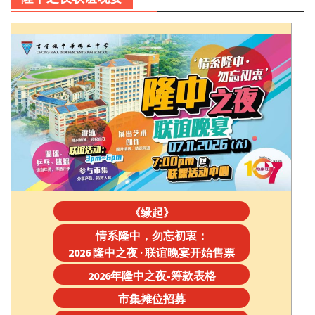
《缘起》
情系隆中，勿忘初衷：
2026 隆中之夜 · 联谊晚宴开始售票
2026年隆中之夜-筹款表格
市集摊位招募