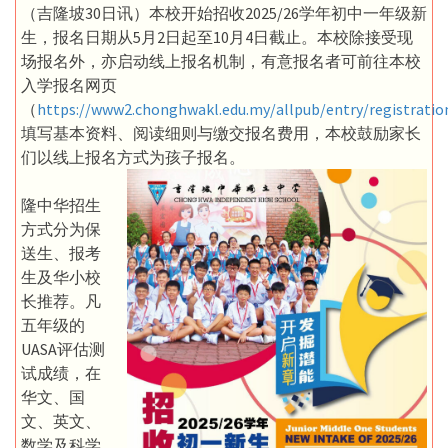
（吉隆坡30日讯）本校开始招收2025/26学年初中一年级新
生，报名日期从5月2日起至10月4日截止。本校除接受现
场报名外，亦启动线上报名机制，有意报名者可前往本校
入学报名网页
（
https://www2.chonghwakl.edu.my/allpub/entry/registratio
填写基本资料、阅读细则与缴交报名费用，本校鼓励家长
们以线上报名方式为孩子报名。
隆中华招生
方式分为保
送生、报考
生及华小校
长推荐。凡
五年级的
UASA评估测
试成绩，在
华文、国
文、英文、
数学及科学