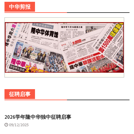
中华剪报
征聘启事
2026学年隆中华独中征聘启事
09/12/2025