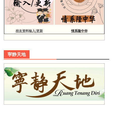
校友资料输入/更新
情系隆中华
寜静天地