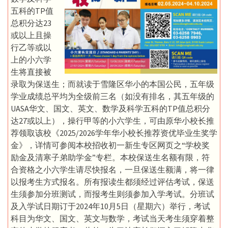
五科的TP值
总积分达23
或以上且操
行乙等或以
上的小六学
生将直接被
录取为保送生；而就读于雪隆区华小的本国公民，五年级
学业成绩总平均为全级前三名（如没有排名，其五年级的
UASA华文、国文、英文、数学及科学五科的TP值总积分
达27或以上），操行甲等的小六学生，可由原华小校长推
荐领取该校《2025/2026学年华小校长推荐资优毕业生奖学
金》，详情可参阅本校招收初一新生专区网页之“学校奖
励金及清寒子弟助学金”专栏。本校保送生名额有限，符
合资格之小六学生请尽快报名，一旦保送生额满，将一律
以报考生方式报名。所有报读生都须经过评估考试，保送
生须参加分班测试，而报考生则须参加入学考试。分班试
及入学试日期订于2024年10月5日（星期六）举行，考试
科目为华文、国文、英文与数学，考试当天考生须穿着整