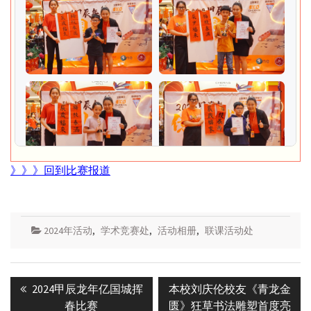
》》》回到比赛报道
2024年活动
,
学术竞赛处
,
活动相册
,
联课活动处
Post
Previous
Next
2024甲辰龙年亿国城挥
本校刘庆伦校友《青龙金
navigation
post:
post:
春比赛
匮》狂草书法雕塑首度亮