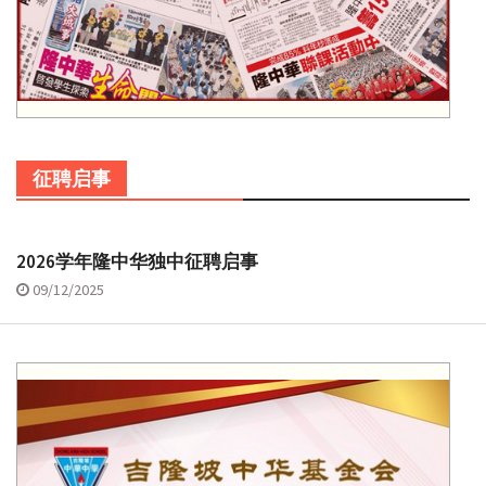
征聘启事
2026学年隆中华独中征聘启事
09/12/2025