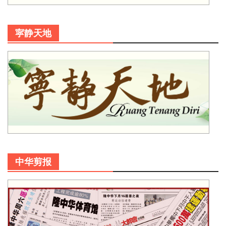
寜静天地
中华剪报