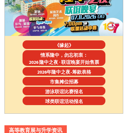
《缘起》
情系隆中，勿忘初衷：
2026 隆中之夜 · 联谊晚宴开始售票
2026年隆中之夜-筹款表格
市集摊位招募
游泳联谊比赛报名
球类联谊活动报名
高等教育展与升学资讯