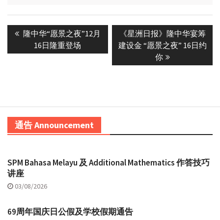
Post
Previous
Next
隆中华“愿景之夜”12月
《星洲日报》隆中华宴筹
navigation
post:
post:
16日隆重登场
建设金 “愿景之夜” 16日约
你
通告 Announcement
SPM Bahasa Melayu 及 Additional Mathematics 作答技巧
讲座
03/08/2026
69周年国庆日公假及学校假期通告