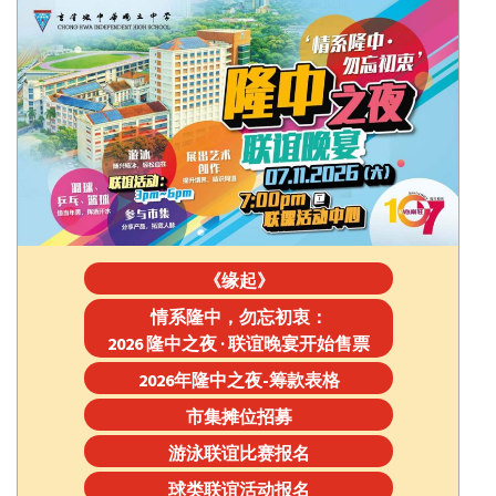
《缘起》
情系隆中，勿忘初衷：
2026 隆中之夜 · 联谊晚宴开始售票
2026年隆中之夜-筹款表格
市集摊位招募
游泳联谊比赛报名
球类联谊活动报名