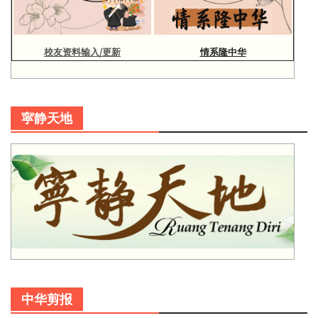
校友资料输入/更新
情系隆中华
寜静天地
中华剪报