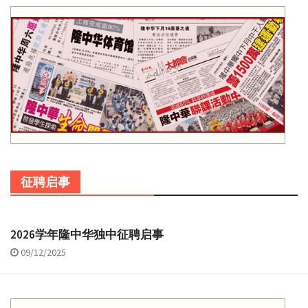
征聘启事
2026学年隆中华独中征聘启事
09/12/2025