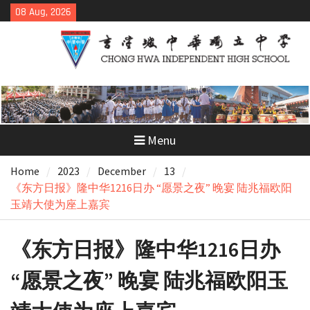
Skip
08 Aug, 2026
to
content
Menu
Home
2023
December
13
《东方日报》隆中华1216日办 “愿景之夜” 晚宴 陆兆福欧阳
玉靖大使为座上嘉宾
《东方日报》隆中华1216日办
“愿景之夜” 晚宴 陆兆福欧阳玉