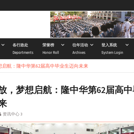
各行政处
荣誉榜
往年活动
登入系统
Departments
Honor Roll
Archives
System Login
想启航：隆中华第62届高中毕业生迈向未来
放，梦想启航：隆中华第62届高中
来
资讯中心 3