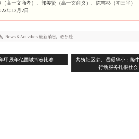
璇（高一文商孝）、郭美贤（高一文商义）、陈韦杉（初三平）
23年12月2日
动
,
News & Activities 最新消息
,
教务处
ious
Next
24年甲辰年亿国城挥春比赛
共筑社区梦、温暖华小：隆
n
post:
行动服务扎根社会