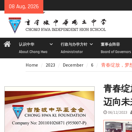
Skip
08 Aug, 2026
to
content
Home
认识中华
行政与办学方针
董事会阵容
About Chong Hwa
Administrator
Board of Governors
Home
2023
December
6
青春绽放，梦
青春绽
迈向未
06/12/2023