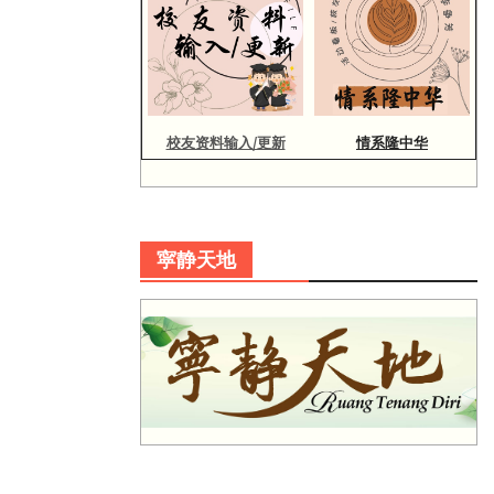
校友资料输入/更新
情系隆中华
寜静天地