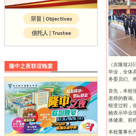
宗旨 | Objectives
信托人 | Trustee
（吉隆坡2日
隆中之夜联谊晚宴
毕业，全体
务委员们、
首先，本校
老师的教诲
蜕变过程，
她表示毕业
体健康、前
本校董事长