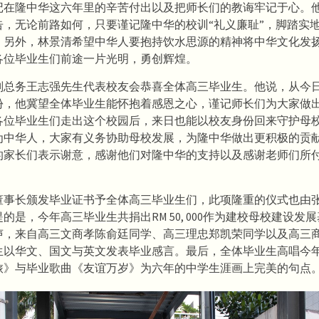
记在隆中华这六年里的辛苦付出以及把师长们的教诲牢记于心。
告，无论前路如何，只要谨记隆中华的校训“礼义廉耻”，脚踏实
。另外，林景清希望中华人要抱持饮水思源的精神将中华文化发
各位毕业生们前途一片光明，勇创辉煌。
副总务王志强先生代表校友会恭喜全体高三毕业生。他说，从今
份，他冀望全体毕业生能怀抱着感恩之心，谨记师长们为大家做
各位毕业生们走出这个校园后，来日也能以校友身份回来守护母
为中华人，大家有义务协助母校发展，为隆中华做出更积极的贡
的家长们表示谢意，感谢他们对隆中华的支持以及感谢老师们所
董事长颁发毕业证书予全体高三毕业生们，此项隆重的仪式也由
的是，今年高三毕业生共捐出RM 50, 000作为建校母校建设发
声，来自高三文商孝陈俞廷同学、高三理忠郑凯荣同学以及高三
生以华文、国文与英文发表毕业感言。最后，全体毕业生高唱今
旅》与毕业歌曲《友谊万岁》为六年的中学生涯画上完美的句点