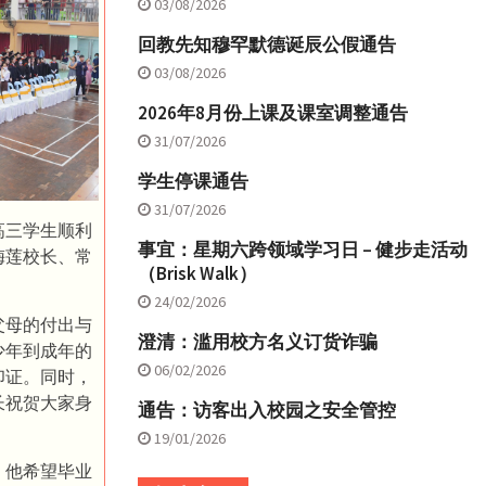
03/08/2026
回教先知穆罕默德诞辰公假通告
03/08/2026
2026年8月份上课及课室调整通告
31/07/2026
学生停课通告
31/07/2026
高三学生顺利
事宜：星期六跨领域学习日 – 健步走活动
梅莲校长、常
（Brisk Walk）
24/02/2026
父母的付出与
澄清：滥用校方名义订货诈骗
少年到成年的
06/02/2026
印证。同时，
长祝贺大家身
通告：访客出入校园之安全管控
19/01/2026
。他希望毕业