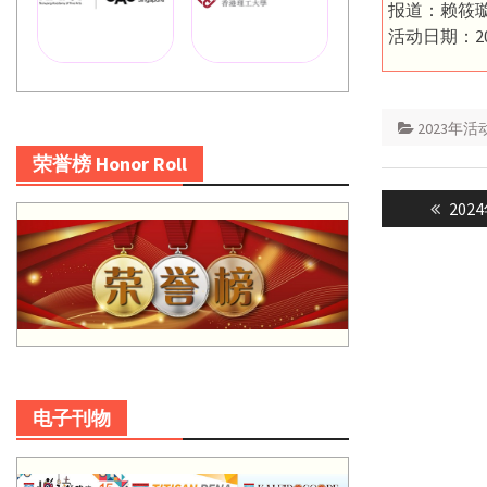
报道：赖筱
活动日期：20
2023年活
荣誉榜 Honor Roll
Post
Prev
20
navigatio
post:
电子刊物