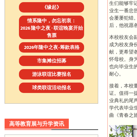
生们能够牢
《缘起》
业生一番忠
会屡屡犯错
情系隆中，勿忘初衷：
后，他祝愿
2026 隆中之夜 · 联谊晚宴开始
售票
本校校友会
成为校友身
2026年隆中之夜-筹款表格
献，更希望
怀母校。身
市集摊位招募
也向毕业生
耐心。
游泳联谊比赛报名
接着，本校
球类联谊活动报名
证。值得一提
业典礼的尾
学代表毕业
曲《青春之
高等教育展与升学资讯