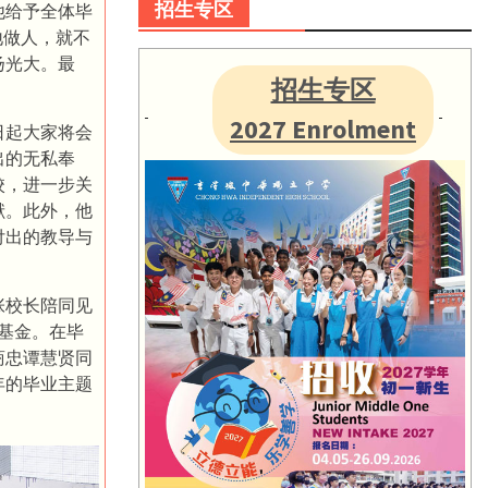
招生专区
他给予全体毕
地做人，就不
扬光大。最
招生专区
2027 Enrolment
日起大家将会
出的无私奉
校，进一步关
献。此外，他
付出的教导与
张校长陪同见
展基金。在毕
商忠谭慧贤同
年的毕业主题
。