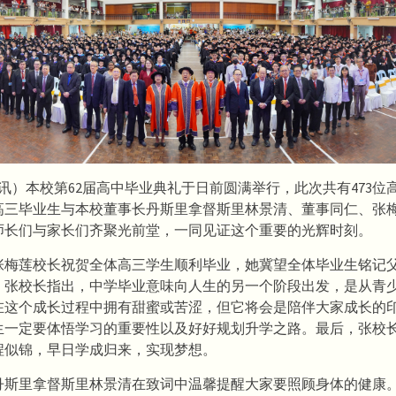
讯）本校第62届高中毕业典礼于日前圆满举行，此次共有473位
高三毕业生与本校董事长丹斯里拿督斯里林景清、董事同仁、张
师长们与家长们齐聚光前堂，一同见证这个重要的光辉时刻。
张梅莲校长祝贺全体高三学生顺利毕业，她冀望全体毕业生铭记
。张校长指出，中学毕业意味向人生的另一个阶段出发，是从青
在这个成长过程中拥有甜蜜或苦涩，但它将会是陪伴大家成长的
生一定要体悟学习的重要性以及好好规划升学之路。最后，张校
程似锦，早日学成归来，实现梦想。
丹斯里拿督斯里林景清在致词中温馨提醒大家要照顾身体的健康