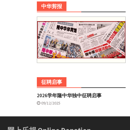
中华剪报
征聘启事
2026学年隆中华独中征聘启事
09/12/2025