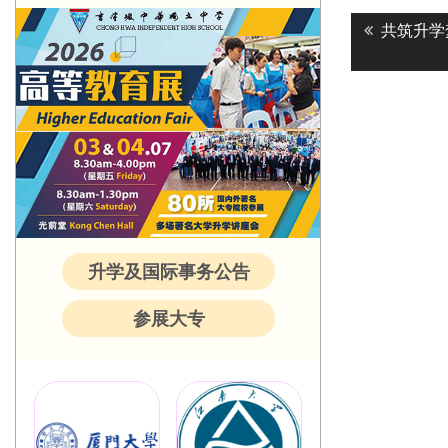
Post
Previous
共筑升学
navigatio
post:
升学及国际事务公告
参展大专