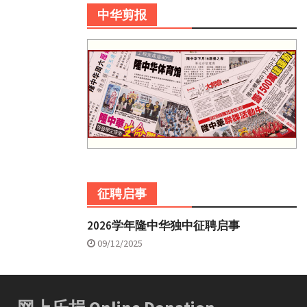
中华剪报
征聘启事
2026学年隆中华独中征聘启事
09/12/2025