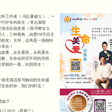
怀工作者（ 冯以量硕士 ），一
宁疗护专科医生（ 李志展医
是渐冻症病患者（ 陈书桦女士
讲人，三种视角，由爱FM节目主
程校友）主持，这将是一场独特
分享会！
的故事，从生看死，从死看生，
面貌，
生命会经历不同的历程，
出坚韧的一面，向阳而生！
一场充满启发与触动的生命盛
爱生命的你，
我们到时见！
情如下：
.12.2023 （星期三）