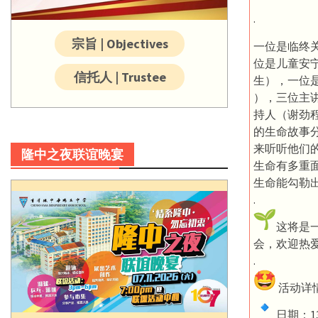
.
宗旨 | Objectives
一位是临终关
位是儿童安
信托人 | Trustee
生），一位
），三位主
持人（谢劲
的生命故事
来听听他们
隆中之夜联谊晚宴
生命有多重
生命能勾勒
.
这将是
会，欢迎热
.
活动详
日期：13