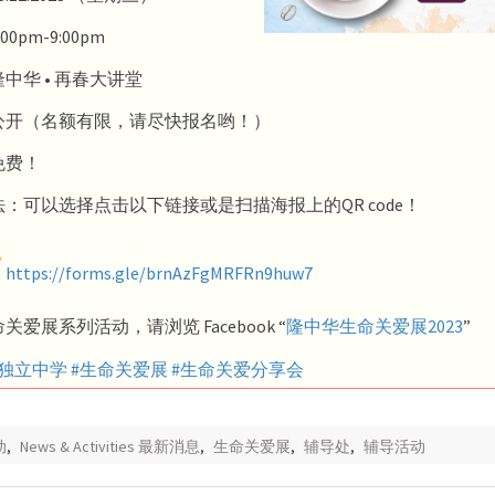
0pm-9:00pm
中华 • 再春大讲堂
公开（名额有限，请尽快报名哟！）
免费！
：可以选择点击以下链接或是扫描海报上的QR code！
https://forms.gle/
brnAzFgMRFRn9huw7
爱展系列活动，请浏览 Facebook “
隆中华生命关爱展2023
”
独立中学 #生命关爱展 #生命关爱分享会
动
,
News & Activities 最新消息
,
生命关爱展
,
辅导处
,
辅导活动