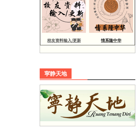
校友资料输入/更新
情系隆中华
寜静天地