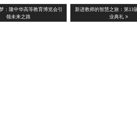
Next
梦：隆中华高等教育博览会引
新进教师的智慧之旅：第13届
n
post:
领未来之路
业典礼