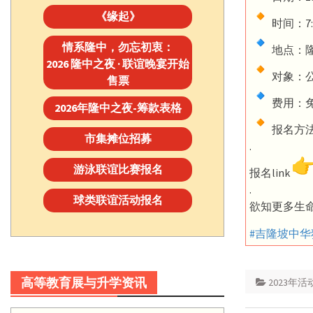
《缘起》
时间：7:0
情系隆中，勿忘初衷：
地点：隆
2026 隆中之夜 · 联谊晚宴开始
对象：
售票
费用：
2026年隆中之夜-筹款表格
报名方法
市集摊位招募
.
游泳联谊比赛报名
报名link
.
球类联谊活动报名
欲知更多生命关
#吉隆坡中华
高等教育展与升学资讯
2023年活