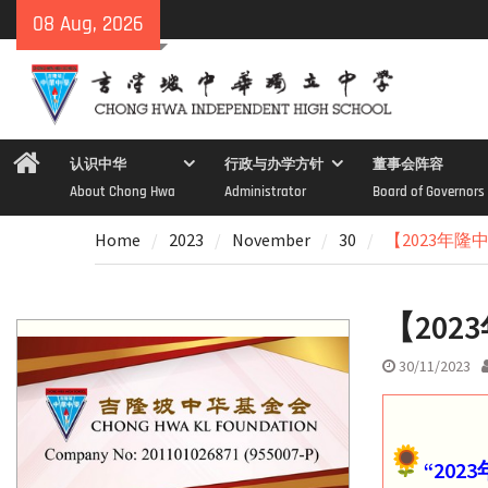
Skip
08 Aug, 2026
to
content
Home
认识中华
行政与办学方针
董事会阵容
About Chong Hwa
Administrator
Board of Governors
Home
2023
November
30
【2023年
【20
30/11/2023
“20