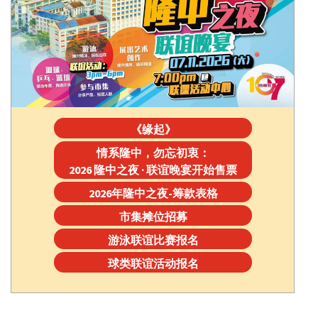
《缘起》
情系隆中，勿忘初衷：
2026 隆中之夜 · 联谊晚宴开始售票
2026年隆中之夜-筹款表格
市集摊位招募
游泳联谊比赛报名
球类联谊活动报名