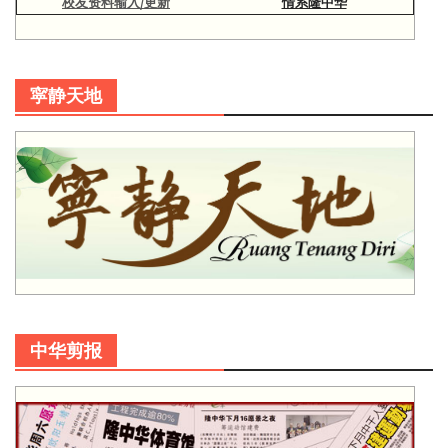
校友资料输入/更新
情系隆中华
寜静天地
中华剪报