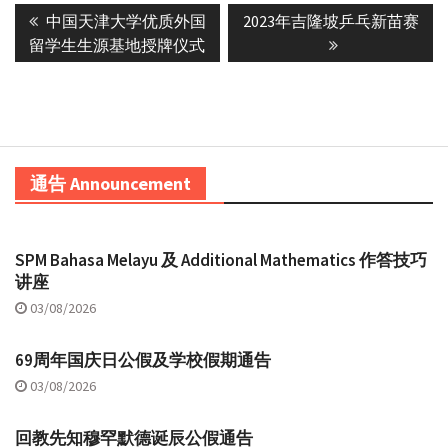
Previous
Next
中国天津大学优质外国
2023年吉隆坡乒乓新苗赛
navigation
post:
post:
留学生生源基地授牌仪式
通告 Announcement
SPM Bahasa Melayu 及 Additional Mathematics 作答技巧
讲座
03/08/2026
69周年国庆日公假及学校假期通告
03/08/2026
回教先知穆罕默德诞辰公假通告