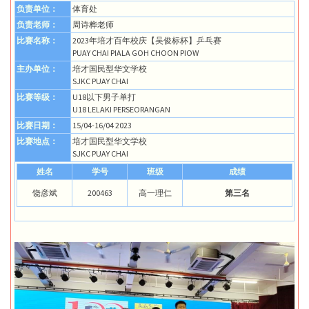
负责单位：
体育处
负责老师：
周诗桦老师
比赛名称：
2023年培才百年校庆【吴俊标杯】乒乓赛
PUAY CHAI PIALA GOH CHOON PIOW
主办单位：
培才国民型华文学校
SJKC PUAY CHAI
比赛等级：
U18以下男子单打
U18 LELAKI PERSEORANGAN
比赛日期：
15/04-16/04 2023
比赛地点：
培才国民型华文学校
SJKC PUAY CHAI
姓名
学号
班级
成绩
饶彦斌
200463
高一理仁
第三名