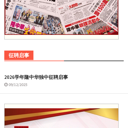
征聘启事
2026学年隆中华独中征聘启事
09/12/2025