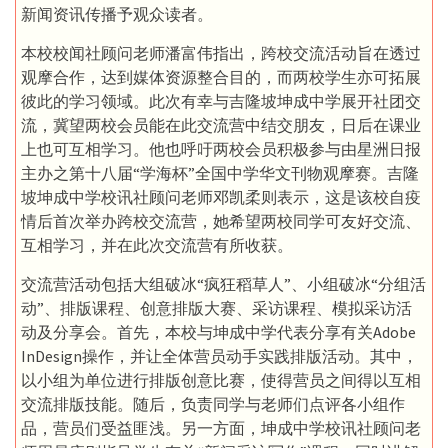
新闻资讯传播予观众读者。
本校校闻社顾问老师潘富伟指出，跨校交流活动旨在透过
观摩合作，达到媒体资源整合目的，而两校学生亦可拓展
彼此的学习领域。此次有幸与吉隆坡坤成中学展开社团交
流，冀望两校会员能在此交流营中结交朋友，日后在课业
上也可互相学习。他也呼吁两校会员积极参与由星洲日报
主办之第十八届“学海杯”全国中学华文刊物观摩赛。吉隆
坡坤成中学校讯社顾问老师邓凯柔则表示，这是该校自疫
情后首次举办跨校交流营，她希望两校同学可友好交流、
互相学习，并在此次交流营有所收获。
交流营活动包括大组破冰“疯狂稻草人”、小组破冰“分组活
动”、排版课程、创意排版大赛、采访课程、模拟采访活
动及分享会。首先，本校与坤成中学代表分享有关Adobe
InDesign操作，并让全体营员动手实践排版活动。其中，
以小组为单位进行排版创意比赛，使得营员之间得以互相
交流排版技能。随后，负责同学与老师们点评各小组作
品，营员们受益匪浅。另一方面，坤成中学校讯社顾问老