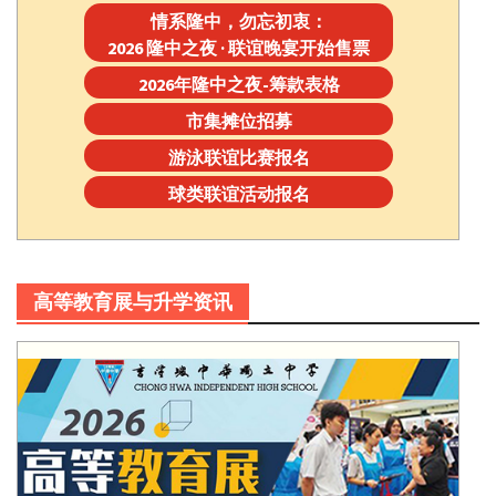
情系隆中，勿忘初衷：
2026 隆中之夜 · 联谊晚宴开始售票
2026年隆中之夜-筹款表格
市集摊位招募
游泳联谊比赛报名
球类联谊活动报名
高等教育展与升学资讯