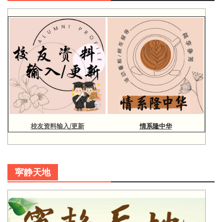
校友资料输入/更新
情系隆中华
寜静天地