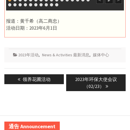
<
>
►
报道：黄千希（高二商忠）
活动日期：2023年6月1日
2023年活动
,
News & Activities 最新消息
,
媒体中心
Post
Previous
Next
领养花圃活动
2023年环保大使会议
navigation
post:
post:
（02/23）
通告 Announcement