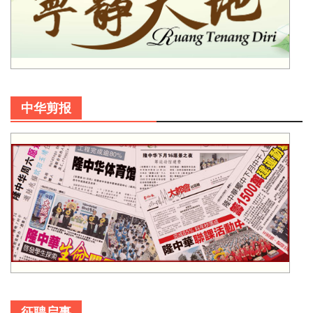
中华剪报
征聘启事