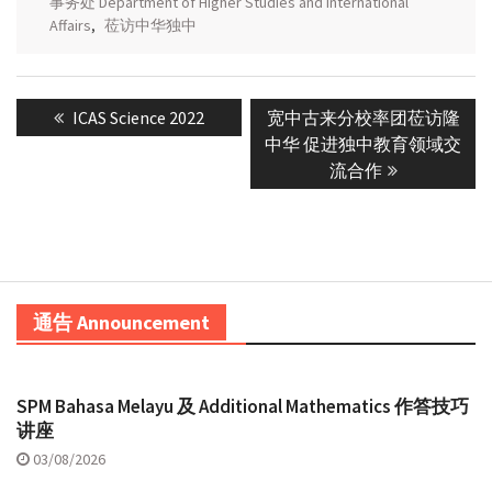
事务处 Department of Higher Studies and International
Affairs
,
莅访中华独中
Post
Previous
Next
ICAS Science 2022
宽中古来分校率团莅访隆
navigation
post:
post:
中华 促进独中教育领域交
流合作
通告 Announcement
SPM Bahasa Melayu 及 Additional Mathematics 作答技巧
讲座
03/08/2026