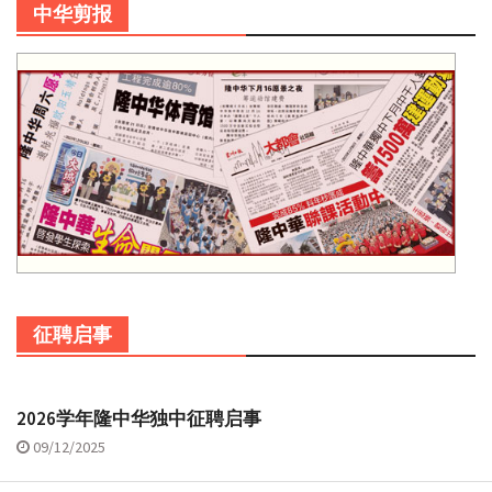
中华剪报
征聘启事
2026学年隆中华独中征聘启事
09/12/2025