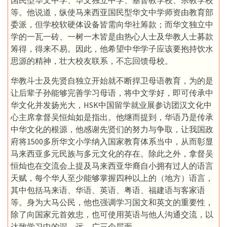
国民型华文中学、华文独立中学、基督教学校、宗教学校
等。他说道，纵使马来西亚国民型华文中学师资由教育部
委派，但学校软硬体设备皆需向华社筹款；而华文独立中
学的一瓦一砖、一树一木皆是由热心人士及华教人士募款
筹得，得来不易。因此，他希望中华学子应该要抱持饮水
思源的精神，壮大校友联系，不忘回馈母校。
华教斗士及先贤自独立开始就不断捍卫母语教育，为的是
让后辈子孙能够完善学习母语，将中文学好，即可传承中
华文化并发扬光大，HSK中国留学就业展参访团汉文化中
心主席拿督吴恒灿如是指出。他继而提到，华语乃是传承
中华文化的根源，他感谢先贤们的努力与争取，让我国政
府将1500多所华文小学纳入国家教育体系当中，从而彰显
马来西亚多元民族与多元文化的存在。除此之外，拿督吴
恒灿也在交流会上提及马来西亚华裔自小拥有过人的语言
天赋，每个华人至少能够掌握四种以上的（地方）语言，
其中包括马来语、华语、英语、粤语、福建语与客家语
等。身为大马公民，他也强调学习国文和英文的重要性，
除了向国家元首效忠，也可使用英语与他人沟通交流，以
达致学习中的深、远、广三个层面。