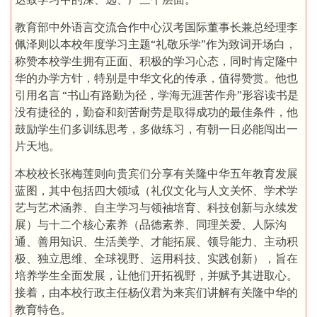
教育部中外语言交流合作中心汉考国际董事长兼总经理李
佩泽则以本校年度学习主题“礼敬乐学”作为致词开场白，
称赞本校学生拥有正面、积极的学习心态，同时肯定隆中
华的办学方针，特别是中华文化的传承，值得赞赏。他也
引用名言 “书山有路勤为径，学海无涯苦作舟”形容读书是
没有捷径的，勤奋和刻苦耐劳是取得成功的最佳条件，他
鼓励学生们多训练思考，多做练习，有朝一日必能闯出一
片天地。
本校校长张梅莲则向贵宾们分享有关隆中华五年教育发展
蓝图，其中包括四大领域（礼仪文化与人文关怀、学术学
艺与艺术涵养、自主学习与领袖培育、科技创新与永续发
展）与十二个核心素养（品德素养、同理关爱、人际沟
通、善用知识、生活美学、才能拓展、领导能力、主动积
极、独立思维、全球视野、运用科技、实践创新），旨在
培养学生全面发展，让他们开拓视野，并赋予其进取心。
接着，由本校行政主任杨仪君为来宾们讲解有关隆中华的
教育特色。