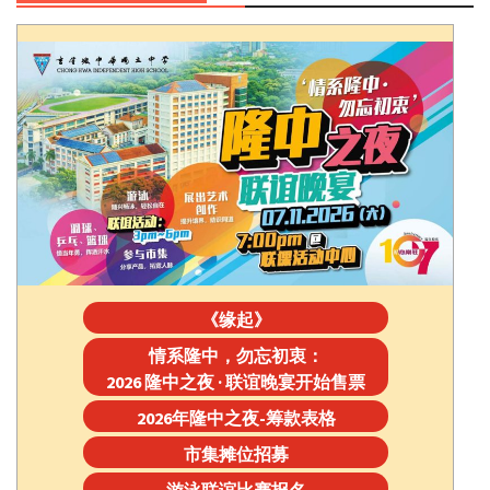
《缘起》
情系隆中，勿忘初衷：
2026 隆中之夜 · 联谊晚宴开始售票
2026年隆中之夜-筹款表格
市集摊位招募
游泳联谊比赛报名