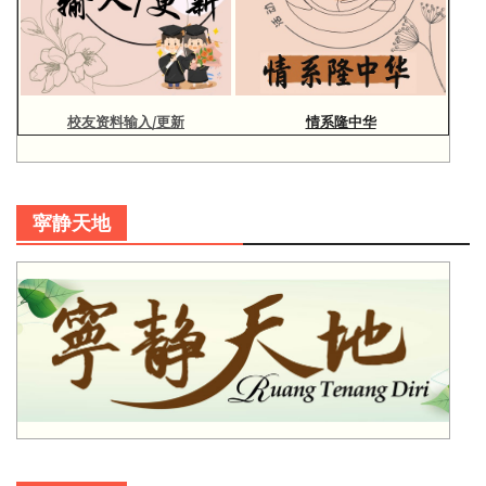
校友资料输入/更新
情系隆中华
寜静天地