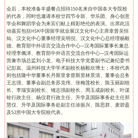
会后，本校准备丰盛餐点招待150名来自中国各大专院校
的代表，同时也邀请本校廿四节令鼓、华乐团、身心创意
学会和舞蹈学会为来宾们献上精彩绝伦的表演。出席此活
动嘉宾包括HSK中国留学就业展汉文化中心主席拿督吴恒
灿、汉文化中心董事经理吴明倪、汉文化中心总经理杨毅
德、教育部中外语言交流合作中心—汉考国际董事长兼总
经理李佩泽、教育部中外语言交流合作中心—汉考国际运
营兼市场总监刘小龙、电子科技大学党委副书记兼纪委书
记彭岚、温州科技大学学术副校长杨毅欣博士；本校代表
则包括隆中华董事长丹斯里拿督斯里林景清、董事会总务
王志强、董事会副总务苏克伟、张梅莲校长、陈玉丽副校
长、李瑞安副校长、锺志强副校长、周玉成副校长、叶谋
铨行政主任、杨仪君行政主任、升学及国际事务处主任郑
慧仪、升学及国际事务处副主任涂振兴、陈思群、麦碧盈
及52所中国大专院校代表。