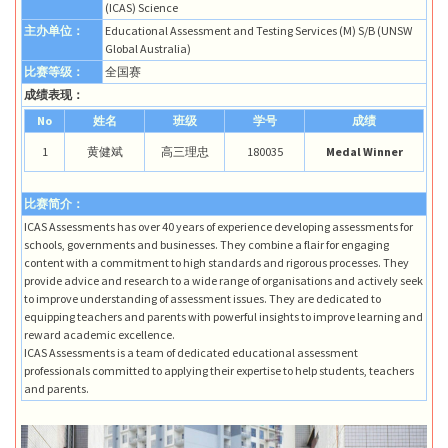
(ICAS) Science
主办单位：
Educational Assessment and Testing Services (M) S/B (UNSW
Global Australia)
比赛等级：
全国赛
成绩表现：
No
姓名
班级
学号
成绩
1
黄健斌
高三理忠
180035
Medal Winner
比赛简介：
ICAS Assessments has over 40 years of experience developing assessments for
schools, governments and businesses. They combine a flair for engaging
content with a commitment to high standards and rigorous processes. They
provide advice and research to a wide range of organisations and actively seek
to improve understanding of assessment issues. They are dedicated to
equipping teachers and parents with powerful insights to improve learning and
reward academic excellence.
ICAS Assessments is a team of dedicated educational assessment
professionals committed to applying their expertise to help students, teachers
and parents.