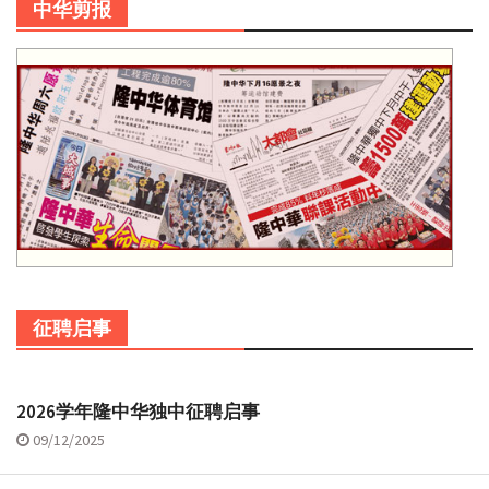
中华剪报
征聘启事
2026学年隆中华独中征聘启事
09/12/2025