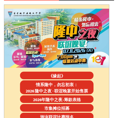
《缘起》
情系隆中，勿忘初衷：
2026 隆中之夜 · 联谊晚宴开始售票
2026年隆中之夜-筹款表格
市集摊位招募
游泳联谊比赛报名