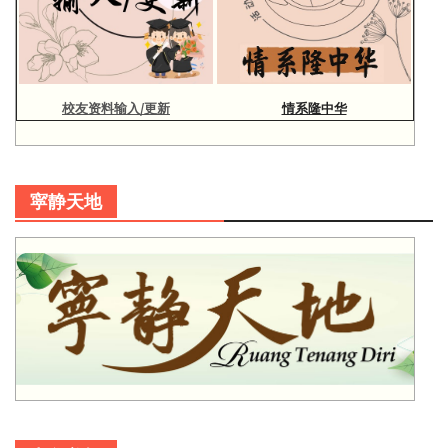
校友资料输入/更新
情系隆中华
寜静天地