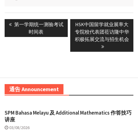
Post
Previous
Next
第一学期统一测验考试
HSK中国留学就业展率大
navigation
post:
post:
时间表
专院校代表团莅访隆中华
积极拓展交流与招生机会
通告 Announcement
SPM Bahasa Melayu 及 Additional Mathematics 作答技巧
讲座
03/08/2026