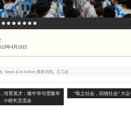
处
23年4月10日
动
,
News & Activities 最新消息
,
义工处
Next
，培育英才：隆中华与雪隆华
“取之社会，回馈社会” 大
n
post:
小校长交流会