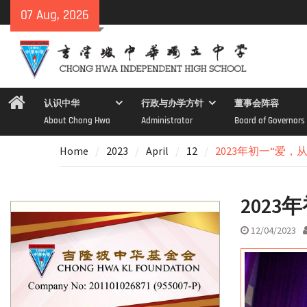
Skip
07 Aug, 2026
to
content
Home
认识中华
行政与办学方针
董事会阵容
About Chong Hwa
Administrator
Board of Governors
Home
2023
April
12
2023年初一“爱
202
12/04/2023