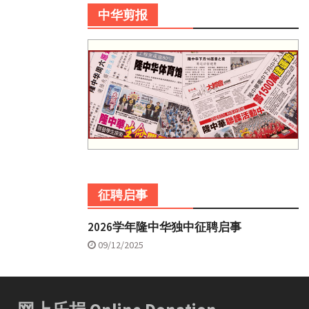
中华剪报
征聘启事
2026学年隆中华独中征聘启事
09/12/2025