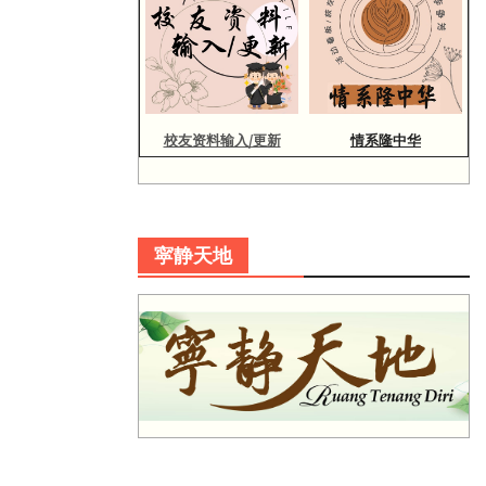
校友资料输入/更新
情系隆中华
寜静天地