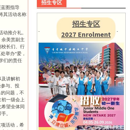
招生专区
展蓝图指导
年将其活动名称
招生专区
”活动推介礼。
2027 Enrolment
、余美赏副主
副校长们、行
处举办“爱，
学们的责任
事及讲解初
极参与、投
出的问题，不
在初一级会上
此希望全体同
帮手。
这项活动，希