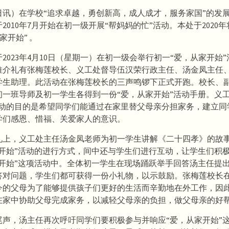
日讯）在学校“追求卓越，勇创新高，成人成才，服务家国”的发
2010年7月开始在初一级开展“帮妈妈的忙”活动。本处于2020
家开始” 。
2023年4月10日（星期一）在初一级会举行初一“爱，从家开始
推介礼有张梅莲校长、义工处督导伍汉荣行政主任、汤金凤主任
学生助理。此活动在张梅莲校长的三声鸣锣下正式开跑。校长、
初一班导师及初一学生各得到一份“爱，从家开始”活动手册。义工
活动的目的是希望同学们能通过在家里替父母亲分担家务，建立同
学们感恩、惜福、关爱家人的意识。
礼上，义工处主任汤金凤老师为初一学生讲解《二十四孝》的故
家开始”活动的进行方式，间中还与学生们进行互动，让学生们积
家开始”这项活动中。全体初一学生在现场踊跃举手回答汤主任提
答对问题，学生们都可获得一份小礼物，以示鼓励。张梅莲校长
今的父母为了能够提供孩子们更好的生活而辛勤地在外工作，因
在家中协助父母完成家务，以减轻父母亲的负担，做父母亲的好
尾声，汤主任再次呼吁同学们要积极参与并响应“爱，从家开始”