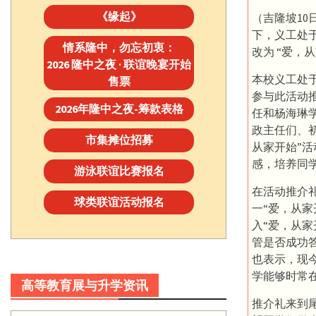
《缘起》
（吉隆坡10
下，义工处于
情系隆中，勿忘初衷：
改为 “爱，从
2026 隆中之夜 · 联谊晚宴开始
本校义工处于
售票
参与此活动
2026年隆中之夜-筹款表格
任和杨海琳
政主任们、
市集摊位招募
从家开始”
感，培养同
游泳联谊比赛报名
在活动推介
球类联谊活动报名
一“爱，从
入“爱，从
管是否成功
也表示，现
学能够时常
高等教育展与升学资讯
推介礼来到