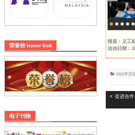
报道：义工
荣誉榜 Honor Roll
活动日期：20
2023年活
Post
Previous
促进合作
navigatio
post:
电子刊物