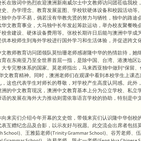
校长在致词中热烈欢迎澳洲新南威尔士中文教师访问团莅临我校
校史、办学理念、教育发展蓝图、学校软硬体设备和校园活动等
亚独中办学不易，倘若没有华教先贤的努力与牺牲，独中的路途
续华文教育事业，大马独中长年发起筹款运动，举办校友聚餐晚
于校舍建设、硬体设备费用等。张校长期许日后能与澳洲中学成
提供本校师生到海外学校进行国外学习和生活体验，并促进跨文
中文教师教育访问团领队莫怡珊老师感谢隆中华的热情款待，她
教育在东南亚乃至全世界首屈一指，是除中国、台湾、港澳地区
、大专完整体系的国家。莫老师指出，马来西亚独中做到“保留、
的华文教育精神。同时，澳洲老师们在观课中看到本校学生上课态
礼，这也代表学生对师长的尊敬，对学校产生高度认同感。此外
澳洲的中文教育现况，澳洲中文教育基本上分为公立学校、私立
母语的发展在海外大力推动则需依靠语言学校的协助，特别是中
亦向来宾们介绍今年开幕的文史馆，带领来宾们认识隆中华创校
代表互赠纪念品及合影，以示友好与祝愿。此交流会出席者包括
High School)、王雅茹老师(Trinity Grammar School)、谷芳老
ional Grammar School)、许易老师、陈七一老师(Feng Hua Chinese 