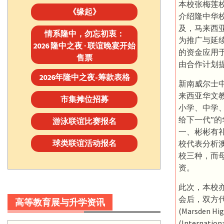
本校张梅莲
《缘起》
介绍隆中华
及，马来西
情系隆中，勿忘初衷：
为推广与延
2026 隆中之夜 · 联谊晚宴开始
的资金应用
售票
由合作计划
2026年隆中之夜-筹款表格
新南威尔士
来西亚华文
市集摊位招募
小学、中学
给下一代”
游泳联谊比赛报名
一、彬彬有
球类联谊活动报名
校代表分析
校三种，而
资。
此次，本校
会后，双方
高等教育展与升学资讯
(Marsden 
(Internat