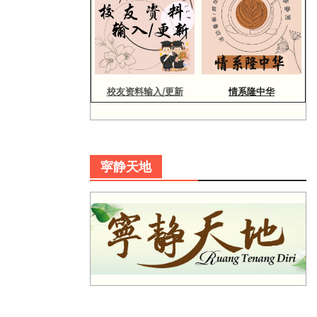
校友资料输入/更新
情系隆中华
寜静天地