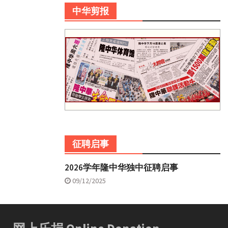
中华剪报
征聘启事
2026学年隆中华独中征聘启事
09/12/2025