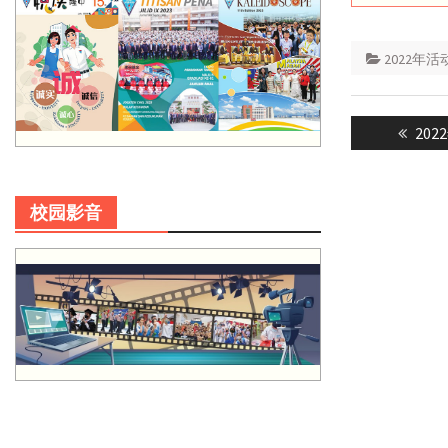
2022年活
Post
Prev
20
navigatio
post
校园影音