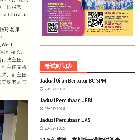
卫东老师、杨娟老
st Christian
l)、周艳玲老师
师
 West
锺志强副校长、
君行政主任、
考试时间表
、副主任麦碧
老师、副主任
Jadual Ujian Bertutur BC SPM
廖美珠老师与
29/07/2026
Jadual Percubaan UBBI
29/07/2026
Jadual Percubaan UAS
29/07/2026
2026年度第二学期统一测验时间表