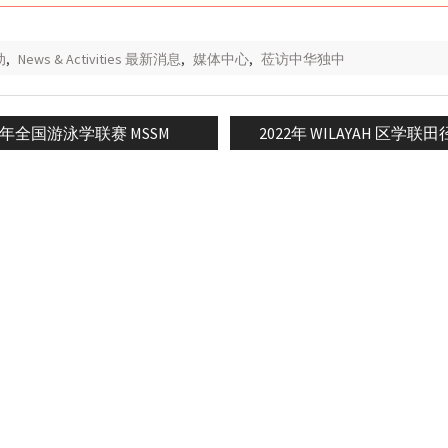
动
,
News & Activities 最新消息
,
媒体中心
,
莅访中华独中
ious
Next
22年全国游泳学联赛 MSSM
2022年 WILAYAH 区学联
n
:
post: