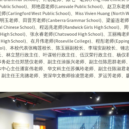
 Public School)、郑艳霞老师(Lansvale Public School)、赵
lingford West Public School)、Miss Vivien Huang (North We
、汤明玉老师、田晋芳老师(Canberra Grammar School)、梁鉴连老师
onal Chinese School)、程远兆老师(Randwick Girls High Schoo
rls High School)、张永睿老师(Chatswood High School)、王丽梅老
a High School)、在月伟老师(Roseville College)、程彤老师(Epping
e School)、本校代表张梅莲校长、陈玉丽副校长、李瑞安副校长、
长、林立慧行政主任、叶谋铨行政主任、伍汉荣行政主任、杨仪
事务处主任郑慧仪老师、副主任涂振兴老师、副主任陈思群老师
体中心主任潘富伟老师、华文科主任苏佩玲老师、副主任陈淑君
、副主任王兆骢老师、资深华文教师徐凌慧老师、罗运芳老师、
。