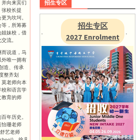
招生专区
，并向来宾们
。张校长提
会更为坎坷。
招生专区
会等，所筹募
为姐妹校，借
2027 Enrolment
化交流。
继而说道，马
以外唯一拥有
创造、传承
度整齐划
，莫老师向本
学校和语言学
文教育的师
的百年历史。
莫怡珊老师
师、伍舒艺老师
School)、徐凡