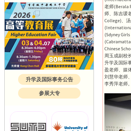
老师(Berala
师、陈吉瑗老师(Car
College)
(Internati
(Sdyney Gi
(Cabramatt
Chines
周玉成副校
升学及国际
盈老师、媒
刘慧华老师
升学及国际事务公告
李秀萍老师
参展大专