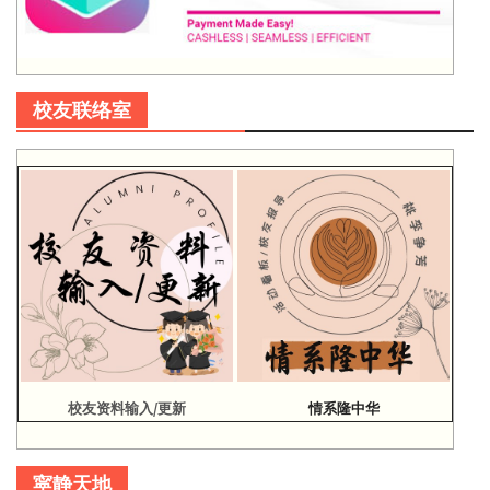
校友联络室
校友资料输入/更新
情系隆中华
寜静天地