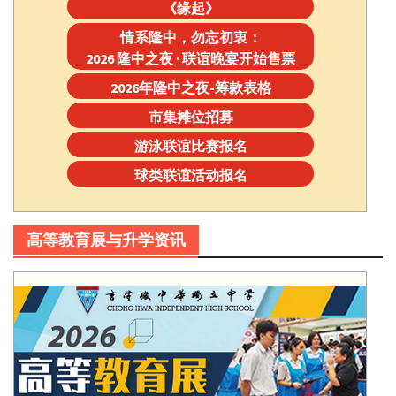
《缘起》
情系隆中，勿忘初衷：
2026 隆中之夜 · 联谊晚宴开始售票
2026年隆中之夜-筹款表格
市集摊位招募
游泳联谊比赛报名
球类联谊活动报名
高等教育展与升学资讯