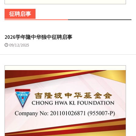
征聘启事
2026学年隆中华独中征聘启事
09/12/2025