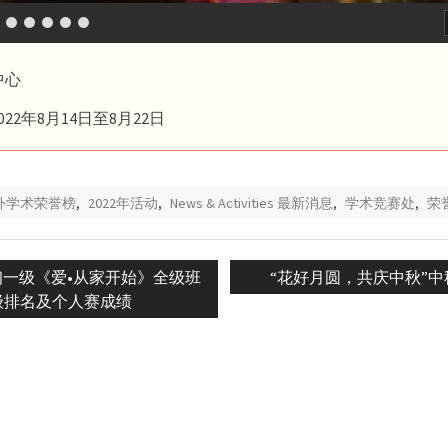
中心
22年8月14日至8月22日
校外学术荣誉榜
,
2022年活动
,
News & Activities 最新消息
,
学术竞赛处
,
荣誉
Next
年 初一级《爱•从家开始》全级班
“花好月圆，共庆中秋”中
n
post:
级排名及个人赛成绩