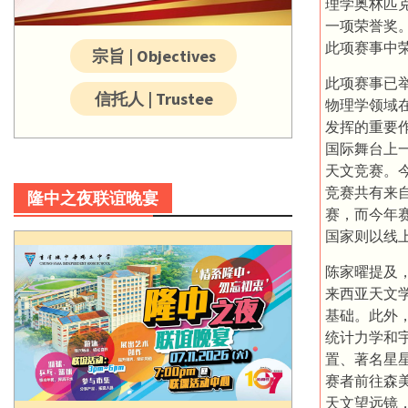
理学奥林匹克
一项荣誉奖。
此项赛事中
宗旨 | Objectives
此项赛事已
信托人 | Trustee
物理学领域
发挥的重要
国际舞台上
天文竞赛。
竞赛共有来自
隆中之夜联谊晚宴
赛，而今年
国家则以线
陈家曜提及
来西亚天文
基础。此外
统计力学和
置、著名星星
赛者前往森
天文望远镜