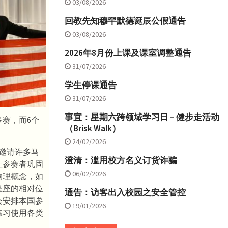
03/08/2026
回教先知穆罕默德诞辰公假通告
03/08/2026
2026年8月份上课及课室调整通告
31/07/2026
学生停课通告
31/07/2026
事宜：星期六跨领域学习日 – 健步走活动
赛，而6个
（Brisk Walk）
24/02/2026
邀请许多马
澄清：滥用校方名义订货诈骗
让参赛者巩固
06/02/2026
物理概念，如
星座的相对位
通告：访客出入校园之安全管控
会安排本国参
19/01/2026
练习使用各类