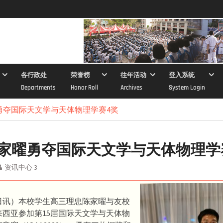
各行政处
荣誉榜
往年活动
登入系统
Departments
Honor Roll
Archives
System Login
勇夺国际天文学与天体物理学赛4奖
家曜勇夺国际天文学与天体物理学
资讯中心 3
9日讯）本校学生高三理忠陈家曜与友校
来西亚参加第15届国际天文学与天体物