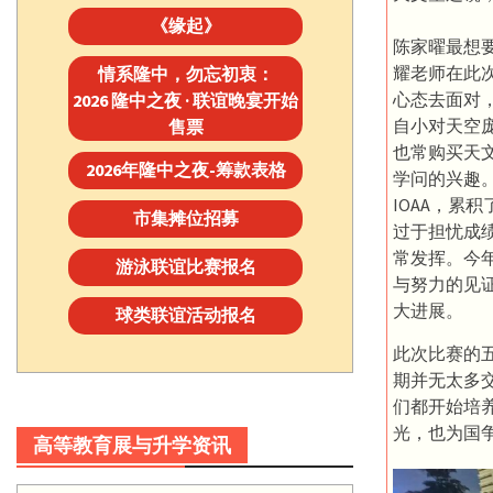
《缘起》
陈家曜最想
耀老师在此
情系隆中，勿忘初衷：
心态去面对
2026 隆中之夜 · 联谊晚宴开始
自小对天空
售票
也常购买天
2026年隆中之夜-筹款表格
学问的兴趣
IOAA，累
市集摊位招募
过于担忧成
常发挥。今
游泳联谊比赛报名
与努力的见
大进展。
球类联谊活动报名
此次比赛的
期并无太多
们都开始培
光，也为国
高等教育展与升学资讯