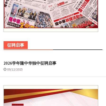
征聘启事
2026学年隆中华独中征聘启事
09/12/2025