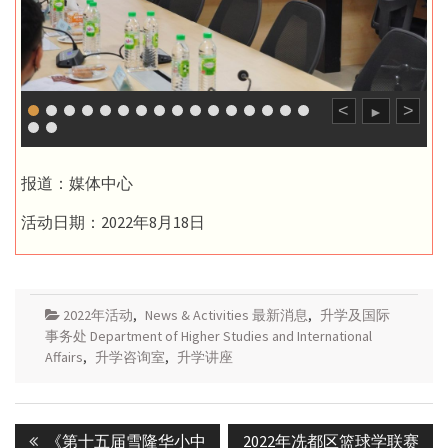
<
>
►
报道：媒体中心
活动日期：2022年8月18日
2022年活动
,
News & Activities 最新消息
,
升学及国际
事务处 Department of Higher Studies and International
Affairs
,
升学咨询室
,
升学讲座
Post
Previous
Next
《第十五届雪隆华小中
2022年冼都区篮球学联赛
navigation