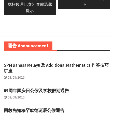
post:
post:
华杯数理比赛》赛前温馨
提示
通告 Announcement
SPM Bahasa Melayu 及 Additional Mathematics 作答技巧
讲座
03/08/2026
69周年国庆日公假及学校假期通告
03/08/2026
回教先知穆罕默德诞辰公假通告