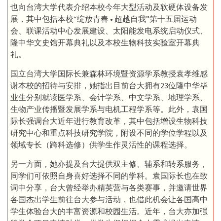
也向台湾大学代表介绍本校今年大型活动及软硬体设备发
展，其中包括本校“绽放青春 • 超越自我”第十五届运动
会、联课活动中心发展建设、太阳能发电系统启动仪式、
隆中华文史馆开幕典礼以及本校生物科技实验室开幕典
礼。
国立台湾大学国际长兼森林环境暨资源学系教授袁孝维感
谢本校的招待与安排，她指出目前台大拥有23位隆中华毕
业生分别就读医学系、会计学系、中文学系、地理学系、
生物产业传播暨发展学系与电机工程学系等。此外，袁国
际长强调台大近年进行教育改革，其中包括增设生物科技
研究中心和重点科技研究学院，附设不同的学位学程以及
领域专长（跨科选修）供学生作灵活性的课程选择。
另一方面，她亦提及台大提供双主修、辅系和转系服务，
同学们可依照自身喜好选择不同的学科。袁国际长也在致
词中分享，台大曾经举办精英营与各类赛事，并邀请世界
各国杰出学生前往台大参与活动，也借此机会让各国高中
学生体验台大的丰富资源和校园生活。近年，台大亦加强