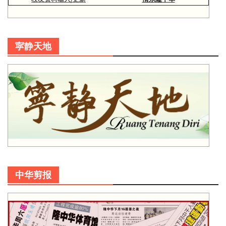
寜静天地
中华剪报