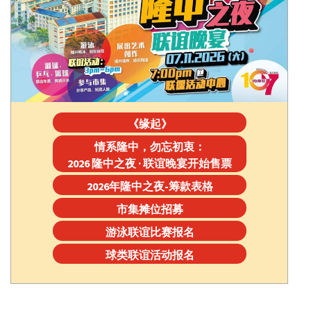
《缘起》
情系隆中，勿忘初衷：
2026 隆中之夜 · 联谊晚宴开始售票
2026年隆中之夜-筹款表格
市集摊位招募
游泳联谊比赛报名
球类联谊活动报名