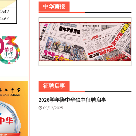
中华剪报
征聘启事
2026学年隆中华独中征聘启事
09/12/2025