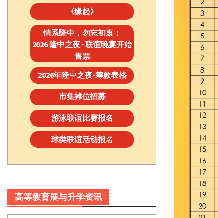
《缘起》
情系隆中，勿忘初衷：
2026 隆中之夜 · 联谊晚宴开始
售票
2026年隆中之夜-筹款表格
市集摊位招募
游泳联谊比赛报名
球类联谊活动报名
高等教育展与升学资讯