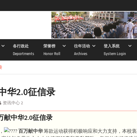
各行政处
荣誉榜
往年活动
登入系统
Departments
Honor Roll
Archives
System Login
录
中华2.0征信录
资讯中心 2
万献中华2.0征信录
，
百万献中华
筹款运动获得积极响应和大力支持，本校衷