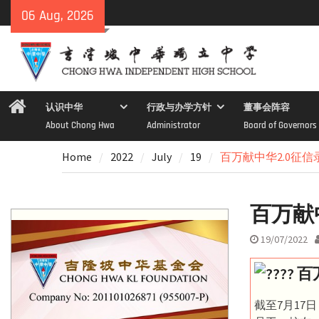
Skip
06 Aug, 2026
to
content
Home
认识中华
行政与办学方针
董事会阵容
About Chong Hwa
Administrator
Board of Governors
Home
2022
July
19
百万献中华2.0征信
百万献
19/07/2022
百
截至7月17日