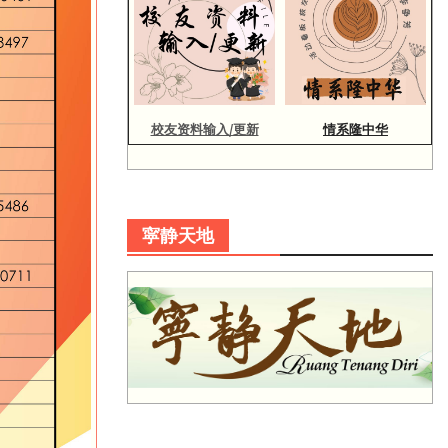
校友资料输入/更新
情系隆中华
寜静天地