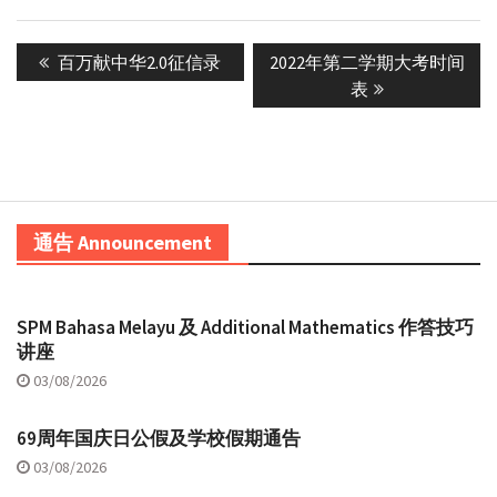
Post
Previous
Next
百万献中华2.0征信录
2022年第二学期大考时间
navigation
post:
post:
表
通告 Announcement
SPM Bahasa Melayu 及 Additional Mathematics 作答技巧
讲座
03/08/2026
69周年国庆日公假及学校假期通告
03/08/2026