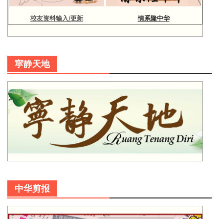
校友资料输入/更新
情系隆中华
寜静天地
中华剪报