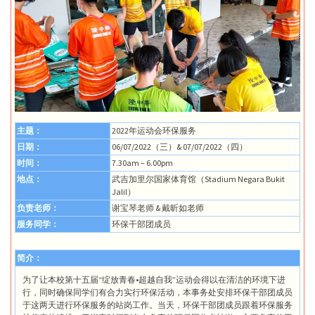
主题：
2022年运动会环保服务
日期：
06/07/2022（三）& 07/07/2022（四）
时间：
7.30am – 6.00pm
地点：
武吉加里尔国家体育馆（Stadium Negara Bukit
Jalil）
负责老师：
谢宝琴老师 & 戴昕如老师
服务同学：
环保干部团成员
简介：
为了让本校第十五届“绽放青春•超越自我”运动会得以在清洁的环境下进
行，同时确保同学们有合力实行环保活动，本事务处安排环保干部团成员
于这两天进行环保服务的站岗工作。当天，环保干部团成员跟着环保服务