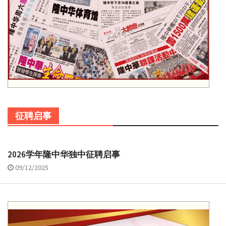
征聘启事
2026学年隆中华独中征聘启事
09/12/2025