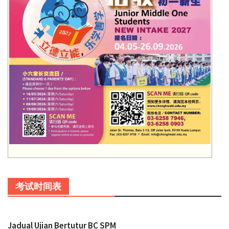
考试时间表
Jadual Ujian Bertutur BC SPM