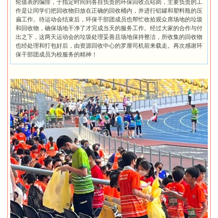
轮值表的编排，于指定时间到各自负责的环保回收点站岗，主要负责的工
作是让同学们把回收物归放在正确的回收桶内，并进行铝罐和塑料瓶的压
扁工作。待运动会结束后，环保干部团成员也帮忙收拾观众席场地的垃圾
和回收物，确保场地干净了才完成当天的服务工作。经过大家的合作与付
出之下，这两天运动会的垃圾处理妥善且场地保持整洁，所收集的回收物
也经处理和打包好后，由资源回收中心的罗厘司机前来载走。再次感谢环
保干部团成员为校服务的精神！