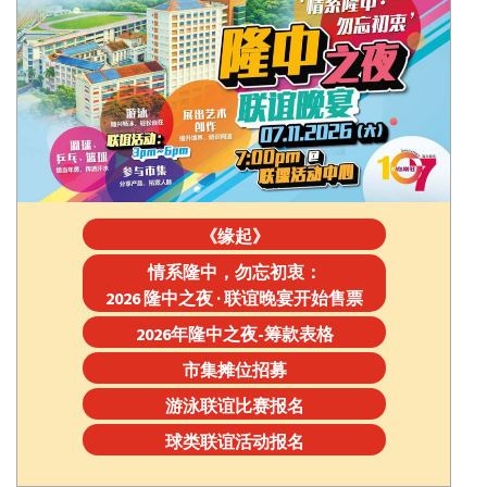
《缘起》
情系隆中，勿忘初衷：
2026 隆中之夜 · 联谊晚宴开始售票
2026年隆中之夜-筹款表格
市集摊位招募
游泳联谊比赛报名
球类联谊活动报名