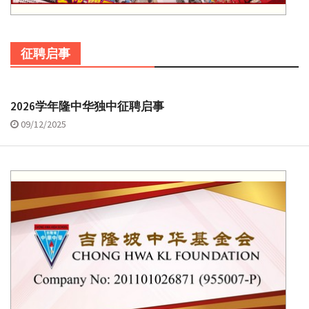
征聘启事
2026学年隆中华独中征聘启事
09/12/2025