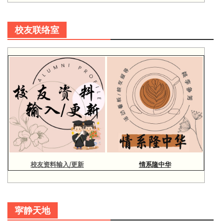
校友联络室
校友资料输入/更新
情系隆中华
寜静天地