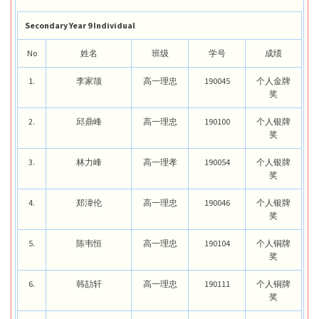
Secondary Year 9 Individual
No
姓名
班级
学号
成绩
1.
李家颉
高一理忠
190045
个人金牌
奖
2.
邱鼎峰
高一理忠
190100
个人银牌
奖
3.
林力峰
高一理孝
190054
个人银牌
奖
4.
郑湋伦
高一理忠
190046
个人银牌
奖
5.
陈韦恒
高一理忠
190104
个人铜牌
奖
6.
韩劼轩
高一理忠
190111
个人铜牌
奖