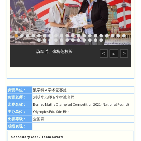
汤厚哲、张梅莲校长
<
>
►
负责单位：
数学科 & 学术竞赛处
负责老师：
刘明华老师 & 李树诚老师
比赛名称：
Borneo Maths Olympiad Competition 2021 (National Round)
主办单位：
Olympics Edu Sdn Bhd
比赛等级：
全国赛
成绩表现：
Secondary Year 7 Team Award