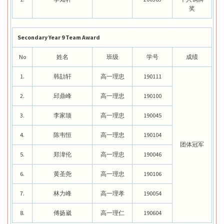
奖
Secondary Year 9 Team Award
No
姓名
班级
学号
成绩
1.
韩劼轩
高一理忠
190111
2.
邱鼎峰
高一理忠
190100
3.
李家颉
高一理忠
190045
4.
陈韦恒
高一理忠
190104
团体冠军
5.
郑湋伦
高一理忠
190046
6.
黄圣尧
高一理忠
190106
7.
林力峰
高一理孝
190054
8.
傅扬崴
高一理仁
190604