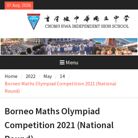
Skip
07 Aug, 2026
to
content
Menu
Home
2022
May
14
Borneo Maths Olympiad Competition 2021 (National
Round)
Borneo Maths Olympiad
Competition 2021 (National