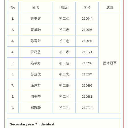
No
姓名
班级
学号
成绩
1.
管书睿
初二仁
210044
2.
黄威融
初二忠
210097
3.
陈宥升
初二忠
210094
4.
罗巧恩
初二孝
210171
5.
陆芊妤
初二信
210299
团体冠军
6.
苏芷优
初二忠
210284
7.
汤厚哲
初二廉
210496
8.
周美莹
初二和
210681
9.
郑珈骏
初二礼
210714
Secondary Year 7 Individual