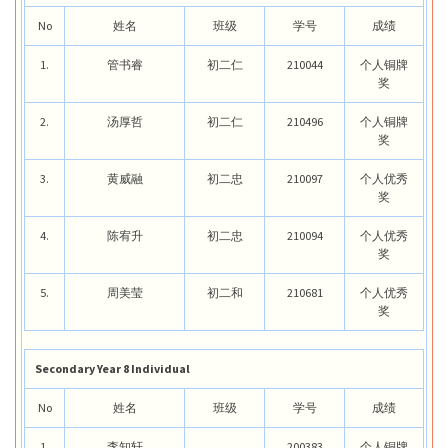
No
姓名
班级
学号
成绩
1.
管书睿
初二仁
210044
个人铜牌
奖
2.
汤厚哲
初二仁
210496
个人铜牌
奖
3.
黄威融
初二忠
210097
个人优秀
奖
4.
陈宥升
初二忠
210094
个人优秀
奖
5.
周美莹
初二和
210681
个人优秀
奖
Secondary Year 8 Individual
No
姓名
班级
学号
成绩
1.
李知轩
200383
个人铜牌