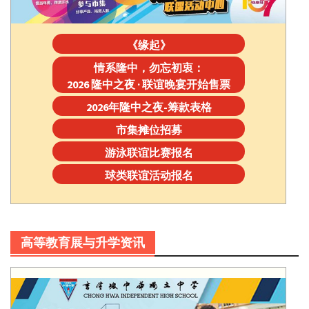
《缘起》
情系隆中，勿忘初衷：
2026 隆中之夜 · 联谊晚宴开始售票
2026年隆中之夜-筹款表格
市集摊位招募
游泳联谊比赛报名
球类联谊活动报名
高等教育展与升学资讯