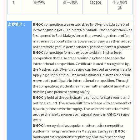
7.
黄圣尧
高一理忠
190106
个人铜牌
奖
比赛简介：
BMOC
competition was established by Olympic Edu Sdn Bhd
in the beginning of 2012 in Kota Kinabalu. The competition was
first opened to East Malaysian as there was huge demand for
mathematical contestants. Lower secondary was then added
as there were genius demands for significant contest platform.
BMOC
competition forms the route to obtain higher level
competition that also prepare winning chance to enter the
international competition. Certificate issued is recognised by
the Mathematic Olympiads and can be used as credentials for
applying a scholarship. The award winners in state round will
move up to participate in international competition. Through
the competition, students learn the mathematical analytical
thinking and problem solving ability.
BMOC
is held at the participating schools, for state round and
national round. The school will form a team with enrolment of
8 participants to win the trophy. The selected contestants will
get the chance to progress to national round in ASMOPSS and
WMO.
BMOC
is recognised as popular mathematics competition
platform among the schools in Malaysia. Each year,
BMOC
holds contest promotions for primary and lower secondary