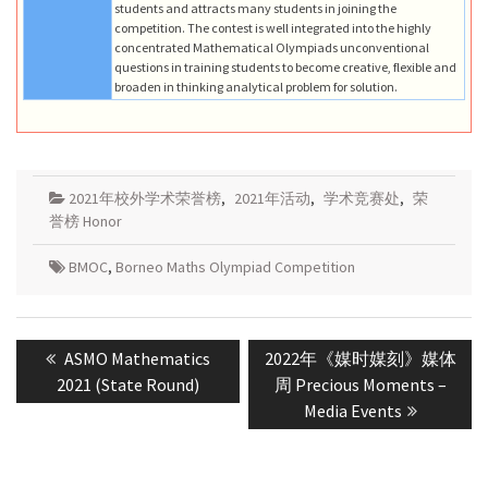
students and attracts many students in joining the
competition. The contest is well integrated into the highly
concentrated Mathematical Olympiads unconventional
questions in training students to become creative, flexible and
broaden in thinking analytical problem for solution.
2021年校外学术荣誉榜
,
2021年活动
,
学术竞赛处
,
荣
誉榜 Honor
BMOC
,
Borneo Maths Olympiad Competition
Post
Previous
Next
ASMO Mathematics
2022年《媒时媒刻》媒体
navigation
post:
post:
2021 (State Round)
周 Precious Moments –
Media Events