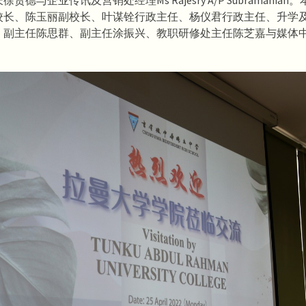
贵德与企业传讯及营销处经理Ms Rajesry A/P Subramania
校长、陈玉丽副校长、叶谋铨行政主任、杨仪君行政主任、升学
、副主任陈思群、副主任涂振兴、教职研修处主任陈芝嘉与媒体