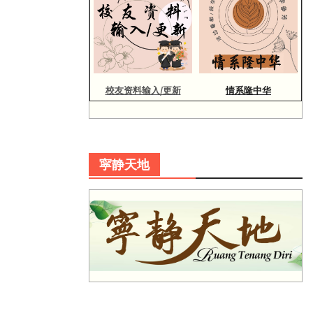
校友资料输入/更新
情系隆中华
寜静天地