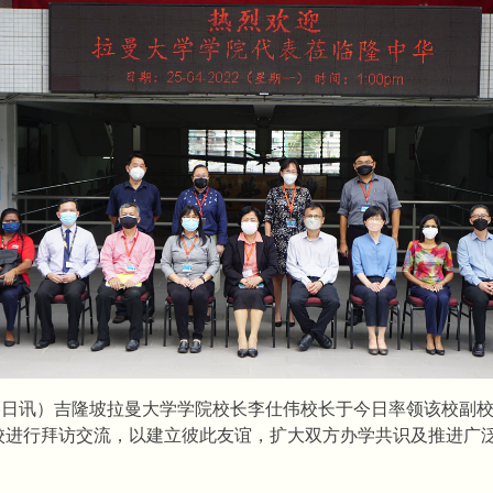
5日讯）吉隆坡拉曼大学学院校长李仕伟校长于今日率领该校副
校进行拜访交流，以建立彼此友谊，扩大双方办学共识及推进广