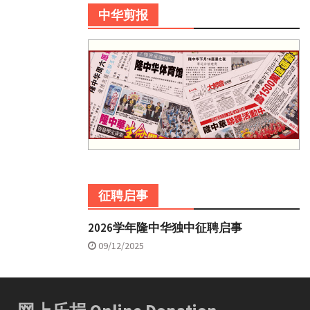
中华剪报
征聘启事
2026学年隆中华独中征聘启事
09/12/2025