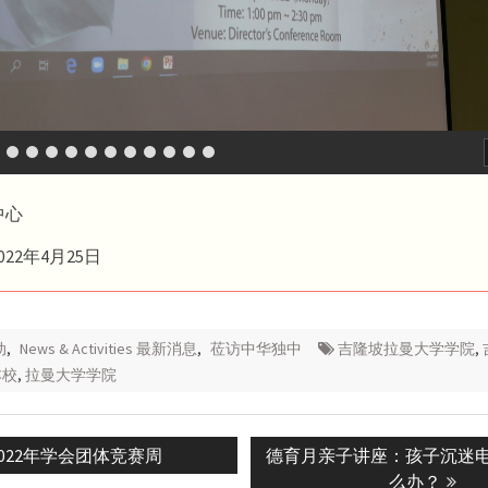
中心
22年4月25日
动
,
News & Activities 最新消息
,
莅访中华独中
吉隆坡拉曼大学学院
,
本校
,
拉曼大学学院
revious
Next
2022年学会团体竞赛周
德育月亲子讲座：孩子沉迷
n
ost:
post:
么办？