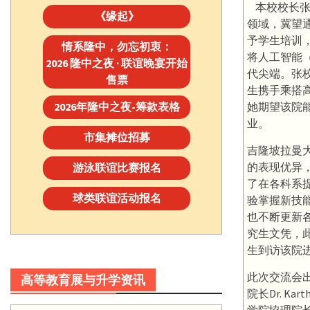
本校校长张
《缘起》
领域，冀望
予学生培训
情系隆中，勿忘初衷：
将人工智能
2026 隆中之夜 · 联谊晚宴开始
代尖端。张
售票
生携手乘搭
2026年隆中之夜-筹款表格
她期望该院
业。
市集摊位招募
吉隆坡拉曼
的表现优异
游泳联谊比赛报名
了在各科系
球类联谊活动报名
验掌握新技
也不断更新
究生文凭，
生到访该院
此次交流会
高等教育展与升学资讯
院长Dr. K