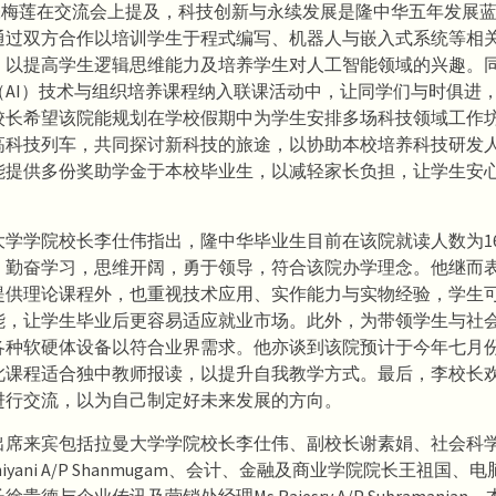
梅莲在交流会上提及，科技创新与永续发展是隆中华五年发展蓝
通过双方合作以培训学生于程式编写、机器人与嵌入式系统等相
，以提高学生逻辑思维能力及培养学生对人工智能领域的兴趣。
（AI）技术与组织培养课程纳入联课活动中，让同学们与时俱进
校长希望该院能规划在学校假期中为学生安排多场科技领域工作
高科技列车，共同探讨新科技的旅途，以协助本校培养科技研发
能提供多份奖助学金于本校毕业生，以减轻家长负担，让学生安
大学学院校长李仕伟指出，隆中华毕业生目前在该院就读人数为16
，勤奋学习，思维开阔，勇于领导，符合该院办学理念。他继而
提供理论课程外，也重视技术应用、实作能力与实物经验，学生
能，让学生毕业后更容易适应就业市场。此外，为带领学生与社
各种软硬体设备以符合业界需求。他亦谈到该院预计于今年七月
此课程适合独中教师报读，以提升自我教学方式。最后，李校长
进行交流，以为自己制定好未来发展的方向。
出席来宾包括拉曼大学学院校长李仕伟、副校长谢素娟、社会科
arthiyani A/P Shanmugam、会计、金融及商业学院院长王祖国