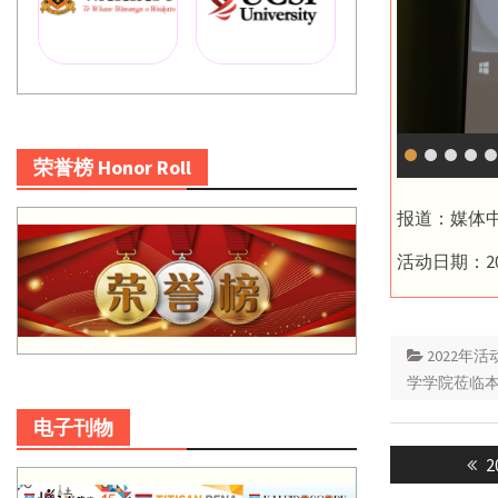
荣誉榜 Honor Roll
报道：媒体
活动日期：20
2022年活
学学院莅临
电子刊物
Post
P
navigatio
p