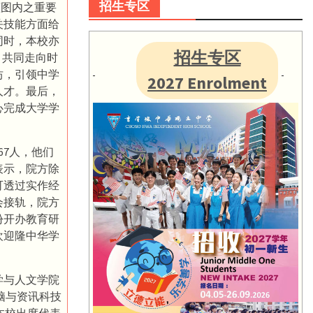
招生专区
图内之重要
关技能方面给
同时，本校亦
招生专区
，共同走向时
坊，引领中学
2027 Enrolment
人才。最后，
心完成大学学
7人，他们
表示，院方除
可透过实作经
会接轨，院方
份开办教育研
欢迎隆中华学
学与人文学院
、电脑与资讯科技