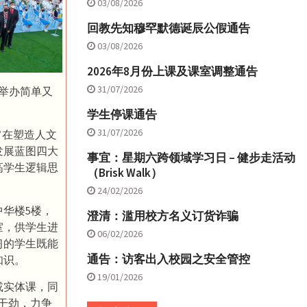
03/08/2026
回教先知穆罕默德诞辰公假通告
03/08/2026
2026年8月份上课及课室调整通告
31/07/2026
场举办简单又
学生停课通告
31/07/2026
旨在塑造人文
发展蓝图四大
事宜：星期六跨领域学习日 – 健步走活动
高学生逻辑思
（Brisk Walk）
24/02/2026
华楼5楼，
澄清：滥用校方名义订货诈骗
室，供学生进
06/02/2026
习的学生既能
通告：访客出入校园之安全管控
知识。
19/01/2026
或实体课，同
干劲，力争