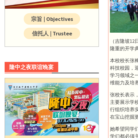
宗旨 | Objectives
信托人 | Trustee
（吉隆坡12
隆重的开学
本校校长张
隆中之夜联谊晚宴
科技校园，
学习领域之
维能力及培
张校长表示
主要展示学
行组织培养
在宝山挖掘
她希望同学
学们都必须