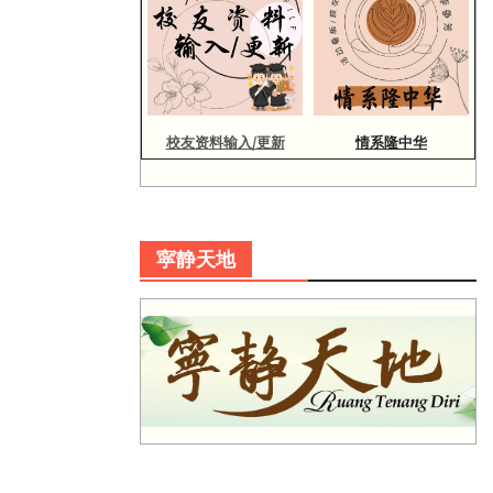
校友资料输入/更新
情系隆中华
寜静天地