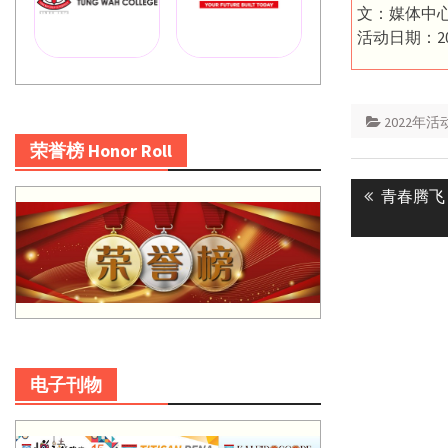
文：媒体中
活动日期：20
2022年活
荣誉榜 Honor Roll
Post
Previous
青春腾飞
navigatio
post:
电子刊物