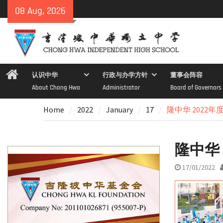
Skip
08 Aug, 2026
to
content
Home
认识中华
行政与办学方针
董事会阵容
About Chong Hwa
Administrator
Board of Governors
Home
2022
January
17
隆中华 2022
隆中华 
17/01/2022