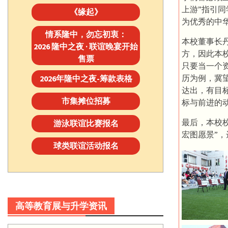
上游”指引
《缘起》
为优秀的中
情系隆中，勿忘初衷：
本校董事长
2026 隆中之夜 · 联谊晚宴开始
方，因此本
售票
只要当一个
历为例，冀
2026年隆中之夜-筹款表格
达出，有目
市集摊位招募
标与前进的
最后，本校
游泳联谊比赛报名
宏图愿景”
球类联谊活动报名
高等教育展与升学资讯