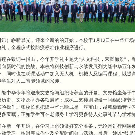
日讯）崭新晨光，迎来全新的的开始，本校于1月12日在中华广
典礼，全程仪式按防疫标准作业程序进行。
梅莲在致词中指出，今年开学礼主题为“人文科技，宏图愿景”，
迎向新时代的挑战。本校将科技创新与永续发展列为隆中华五年
一，同时也在联课活动中加入无人机、机械人及编写课程，以提
养学生对人工智能领域的兴趣。
，隆中华今年将迎来文史馆与组织培养室的开幕。文史馆坐落于中
校历史、文物及举办各项展览；成枫工艺楼则增设一间组织培养
实验操作。张校长也把隆中华比喻成是一座宝山，越积极勤劳学
更多宝藏，正如学生可在老师身上学习更多待人处事礼节与学术
们在新一年开始，在学习上必须做好充分准备，无论是进行网课
主动学习、按时完成作业及分配时间参与活动。最后，她以“鼓足