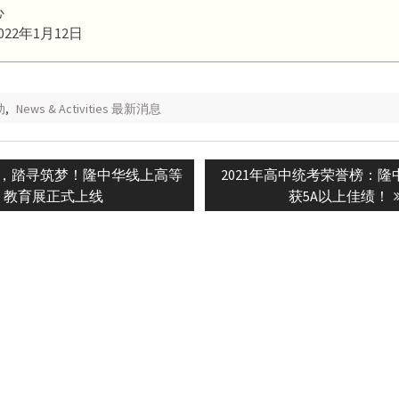
心
22年1月12日
动
,
News & Activities 最新消息
Next
，踏寻筑梦！隆中华线上高等
2021年高中统考荣誉榜：隆中
n
post:
教育展正式上线
获5A以上佳绩！