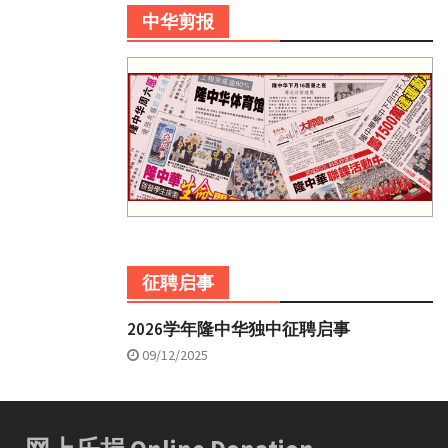
中华剪报
征聘启事
2026学年隆中华独中征聘启事
09/12/2025