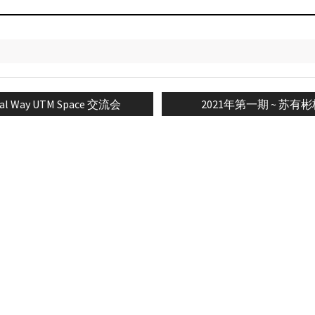
ious
Next
tal Way UTM Space 交流会
2021年第一期 ~ 苏有
n
post: