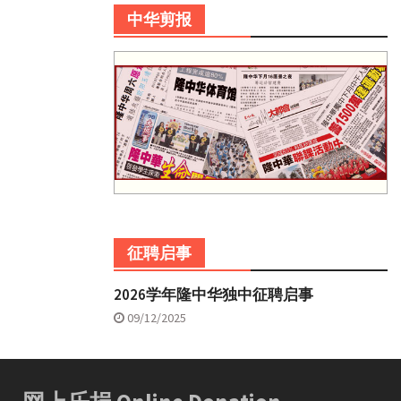
中华剪报
征聘启事
2026学年隆中华独中征聘启事
09/12/2025