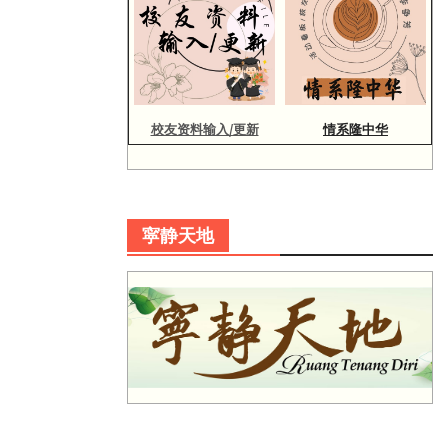
校友资料输入/更新
情系隆中华
寜静天地