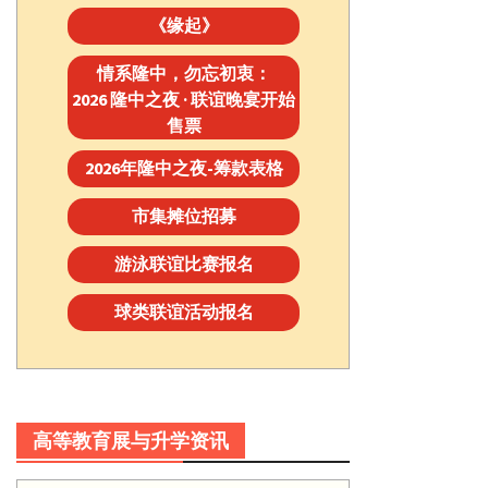
《缘起》
情系隆中，勿忘初衷：
2026 隆中之夜 · 联谊晚宴开始
售票
2026年隆中之夜-筹款表格
市集摊位招募
游泳联谊比赛报名
球类联谊活动报名
高等教育展与升学资讯