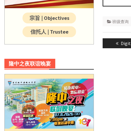
宗旨 | Objectives
班级查询
信托人 | Trustee
Post
Prev
Digi
navigatio
post:
隆中之夜联谊晚宴