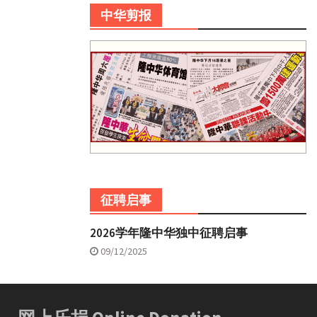
中华剪报
征聘启事
2026学年隆中华独中征聘启事
09/12/2025