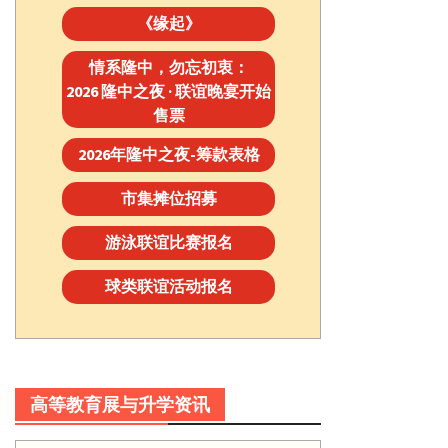
《缘起》
情系隆中，勿忘初衷：
2026 隆中之夜 · 联谊晚宴开始
售票
2026年隆中之夜-筹款表格
市集摊位招募
游泳联谊比赛报名
球类联谊活动报名
高等教育展与升学资讯