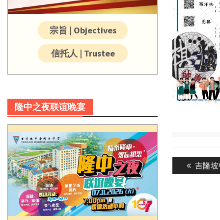
宗旨 | Objectives
信托人 | Trustee
隆中之夜联谊晚宴
Post
Previou
吉隆坡
navigatio
post: