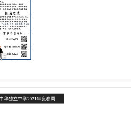
s
中华独立中学2021年竞赛周
n