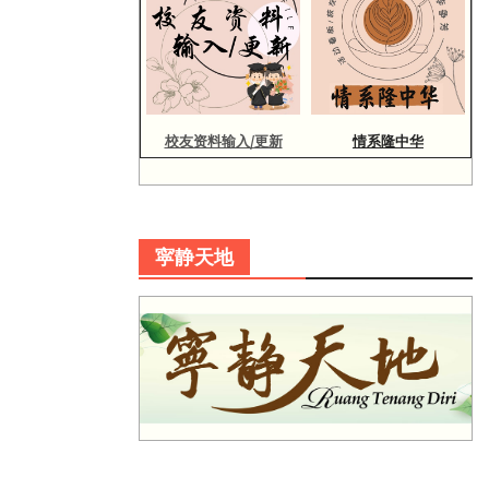
校友资料输入/更新
情系隆中华
寜静天地