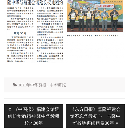
2021年中华剪报
,
中华剪报
Post
Previous
Next
《中国报》福建会馆延
《东方日报》雪隆福建会
navigation
post:
post:
续护华教精神 隆中华续租
馆不忘华教初心 与隆中
校地30年
华校地再续租赁30年