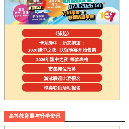
《缘起》
情系隆中，勿忘初衷：
2026 隆中之夜 · 联谊晚宴开始售票
2026年隆中之夜-筹款表格
市集摊位招募
游泳联谊比赛报名
球类联谊活动报名
高等教育展与升学资讯