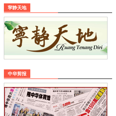
寜静天地
中华剪报