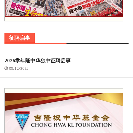
征聘启事
2026学年隆中华独中征聘启事
09/12/2025