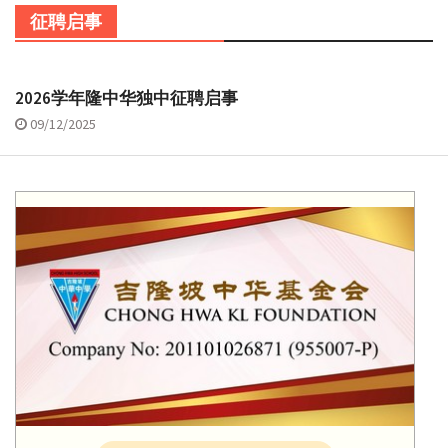
征聘启事
2026学年隆中华独中征聘启事
09/12/2025