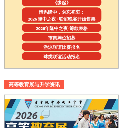
《缘起》
情系隆中，勿忘初衷：
2026 隆中之夜 · 联谊晚宴开始售票
2026年隆中之夜-筹款表格
市集摊位招募
游泳联谊比赛报名
球类联谊活动报名
高等教育展与升学资讯