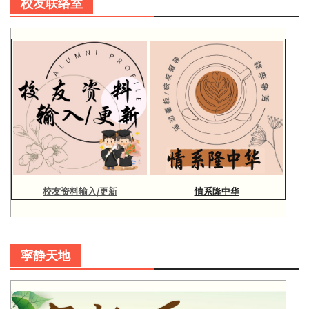
校友联络室
校友资料输入/更新
情系隆中华
寜静天地