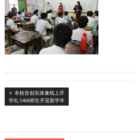
Post
Previous
本校首创实体兼线上开
navigation
post:
学礼 5468师生齐迎新学年