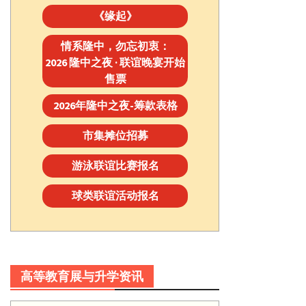
《缘起》
情系隆中，勿忘初衷：
2026 隆中之夜 · 联谊晚宴开始
售票
2026年隆中之夜-筹款表格
市集摊位招募
游泳联谊比赛报名
球类联谊活动报名
高等教育展与升学资讯