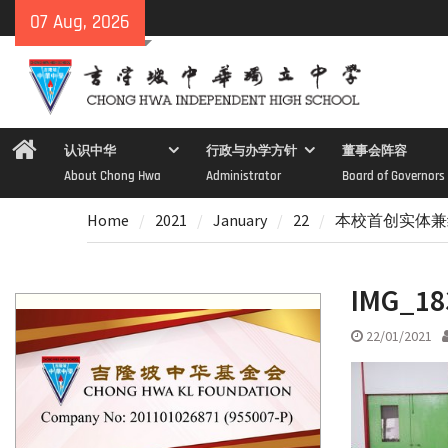
Skip
07 Aug, 2026
to
content
Home
认识中华
行政与办学方针
董事会阵容
About Chong Hwa
Administrator
Board of Governors
Home
2021
January
22
本校首创实体兼线
IMG_18
22/01/2021