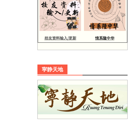
校友资料输入/更新
情系隆中华
寜静天地