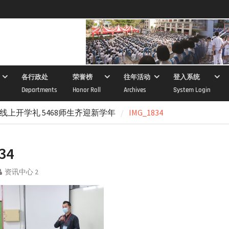
各行政处
荣誉榜
往年活动
登入系统
Departments
Honor Roll
Archives
System Login
上开学礼 5468师生齐迎新学年
IMG_1834
34
资讯中心 2