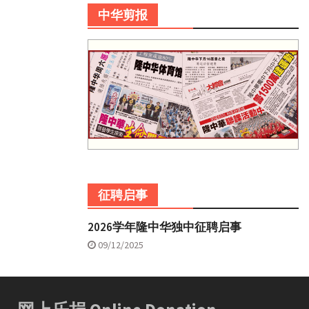
中华剪报
征聘启事
2026学年隆中华独中征聘启事
09/12/2025