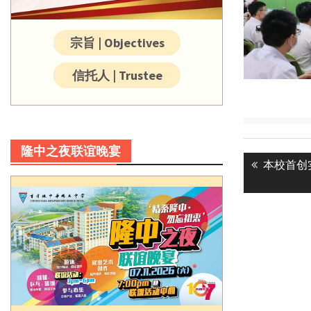
宗旨 | Objectives
信托人 | Trustee
Post
隆中之夜联谊晚宴
Previous
本校首创
navigatio
post: