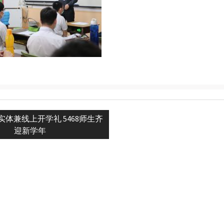
实体兼线上开学礼 5468师生齐
n
迎新学年