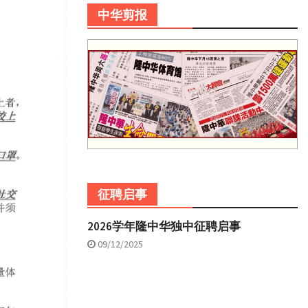
中华剪报
征聘启事
2026学年隆中华独中征聘启事
09/12/2025