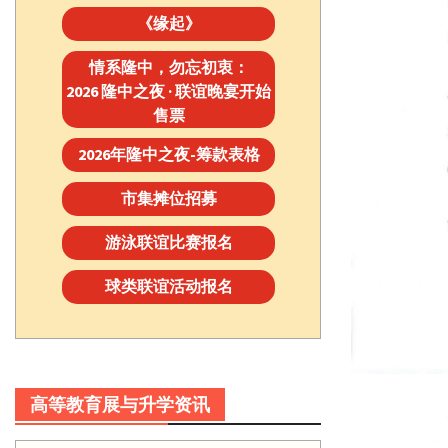
《缘起》
情系隆中，勿忘初衷：
2026 隆中之夜 · 联谊晚宴开始
售票
2026年隆中之夜-筹款表格
市集摊位招募
游泳联谊比赛报名
球类联谊活动报名
高等教育展与升学资讯