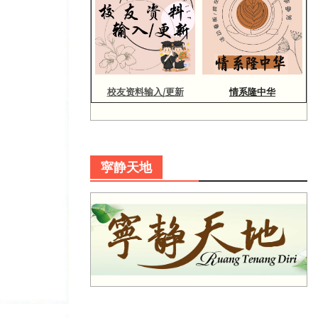
校友资料输入/更新
情系隆中华
寜静天地