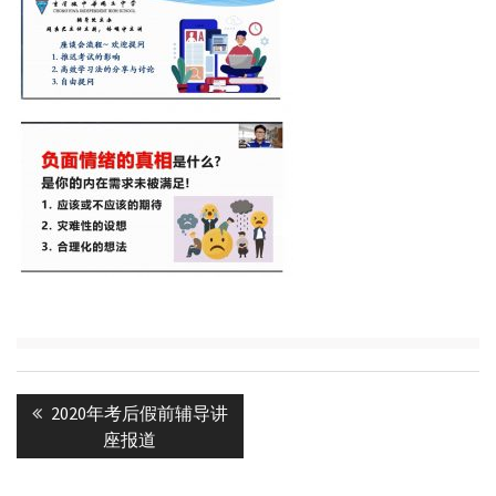
Post
Previous
2020年考后假前辅导讲
navigation
post:
座报道