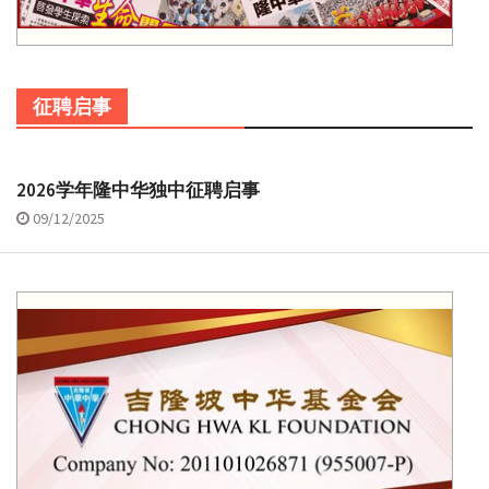
征聘启事
2026学年隆中华独中征聘启事
09/12/2025