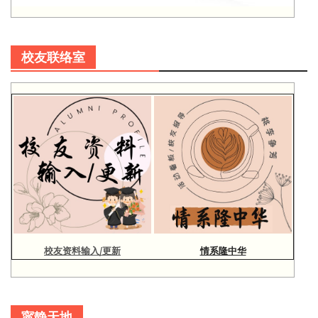
校友联络室
校友资料输入/更新
情系隆中华
寜静天地