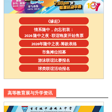
《缘起》
情系隆中，勿忘初衷：
2026 隆中之夜 · 联谊晚宴开始售票
2026年隆中之夜-筹款表格
市集摊位招募
游泳联谊比赛报名
球类联谊活动报名
高等教育展与升学资讯