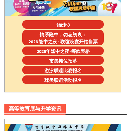
《缘起》
情系隆中，勿忘初衷：
2026 隆中之夜 · 联谊晚宴开始售票
2026年隆中之夜-筹款表格
市集摊位招募
游泳联谊比赛报名
球类联谊活动报名
高等教育展与升学资讯