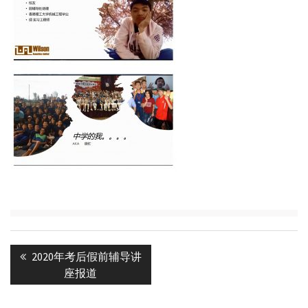
Post
Previous
2020年考后假前辅导讲
navigation
post:
座报道