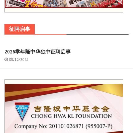
征聘启事
2026学年隆中华独中征聘启事
09/12/2025