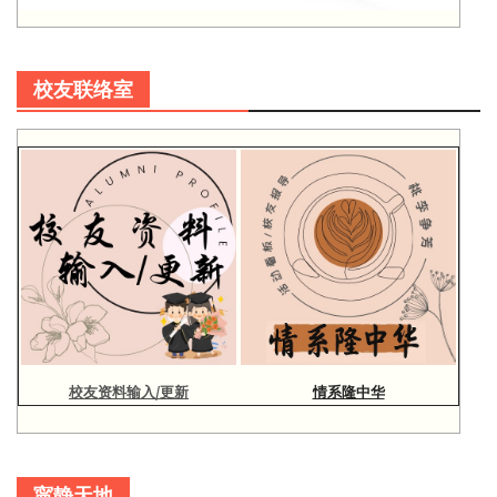
校友联络室
校友资料输入/更新
情系隆中华
寜静天地