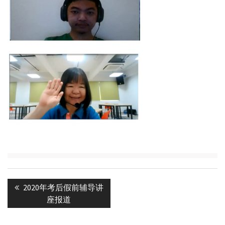
Post
Previous
2020年考后假前辅导讲
navigation
post:
座报道