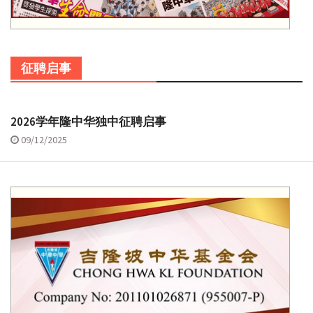
征聘启事
2026学年隆中华独中征聘启事
09/12/2025