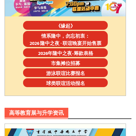
《缘起》
情系隆中，勿忘初衷：
2026 隆中之夜 · 联谊晚宴开始售票
2026年隆中之夜-筹款表格
市集摊位招募
游泳联谊比赛报名
球类联谊活动报名
高等教育展与升学资讯