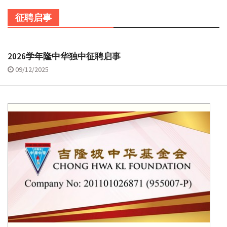
征聘启事
2026学年隆中华独中征聘启事
09/12/2025