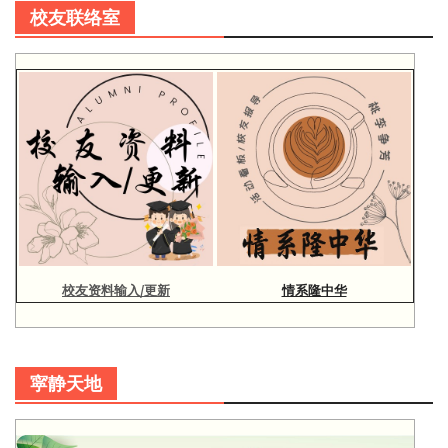
校友联络室
校友资料输入/更新
情系隆中华
寜静天地