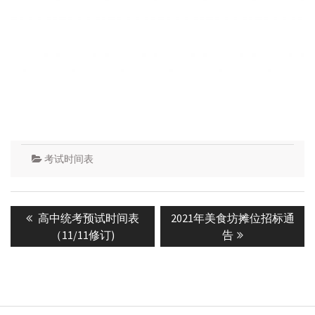
考试时间表
Post
Previous
Next
高中统考预试时间表
2021年美食坊摊位招标通
navigation
post:
post:
（11/11修订)
告