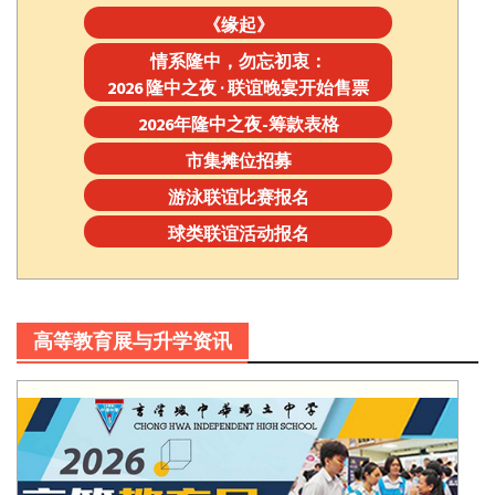
《缘起》
情系隆中，勿忘初衷：
2026 隆中之夜 · 联谊晚宴开始售票
2026年隆中之夜-筹款表格
市集摊位招募
游泳联谊比赛报名
球类联谊活动报名
高等教育展与升学资讯