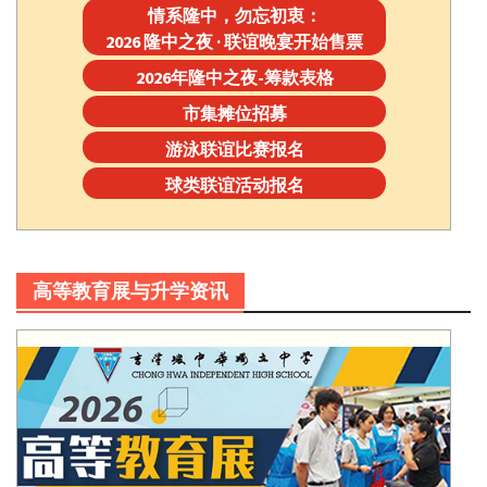
情系隆中，勿忘初衷：
2026 隆中之夜 · 联谊晚宴开始售票
2026年隆中之夜-筹款表格
市集摊位招募
游泳联谊比赛报名
球类联谊活动报名
高等教育展与升学资讯