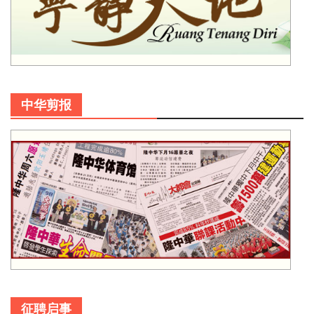
中华剪报
征聘启事