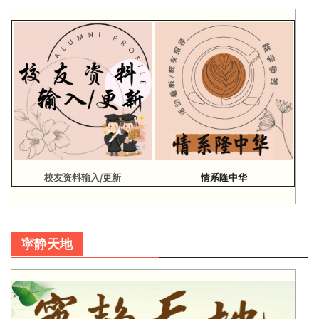
校友资料输入/更新
情系隆中华
寜静天地