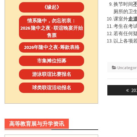
换节时间
《缘起》
厕所的卫
课室外
走
情系隆中，勿忘初衷：
考生在考
2026 隆中之夜 · 联谊晚宴开始
若有任何
售票
以上各项
2026年隆中之夜-筹款表格
市集摊位招募
Uncategor
游泳联谊比赛报名
Post
球类联谊活动报名
Pr
2
navigatio
po
高等教育展与升学资讯