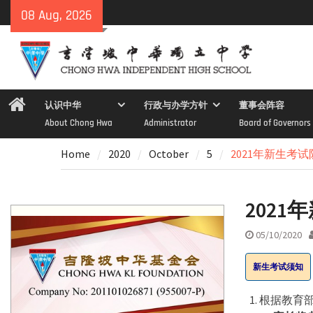
Skip
08 Aug, 2026
to
content
Home
认识中华
行政与办学方针
董事会阵容
About Chong Hwa
Administrator
Board of Governors
Home
2020
October
5
2021年新生考
202
05/10/2020
新生考试须知
根据教育