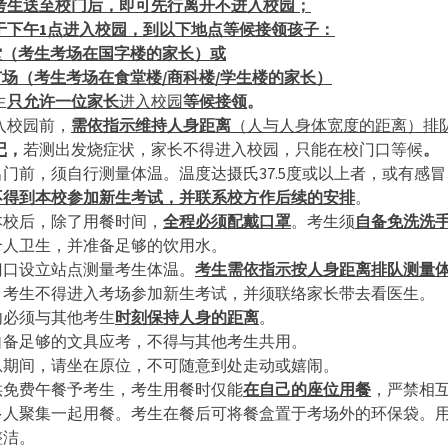
考生送至校门后，即可先行离开不进入校园；
于下午
1
点进入校园，到以下地点等候接领孩子：
堂（考生考场在国字楼的家长）或
广场（考生考场在食堂楼
/
商科楼
/
学生楼的家长）
生
只允许一位家长
进入校园
等候接领
。
入校园前，
需依指示维持人身距离
（人与人身体宽度的距离）排
记
，
若测出发烧症状，家长不得进入校园，只能在校门口等候
。
门前，须自行测量体温。温度达摄氏37.5度或以上者，或有感
不得到本校参加新生考试，并联系校方作后续的安排
。
本校后，除了用餐时间，
全程必须配戴口罩
。考生须
自备免洗洗
个人卫生，并准备足够的饮用水。
门口设立站点测量考生体温。
考生需依指示按人身距离排队测量
，考生不得进入考场参加新生考试，并须联络家长带去看医生。
内必须与其他考生
时刻保持人身的距离
。
自备足够的文具应考，不得与其他考生共用。
息期间，请坐在原位，不可随意到处走动或嬉闹。
供免费午餐予考生，考生用餐时仅能
在自己的座位用餐
，严禁相
多人聚集一起用餐。考生在餐后可将餐盒置于考场外的环保袋。
整洁。