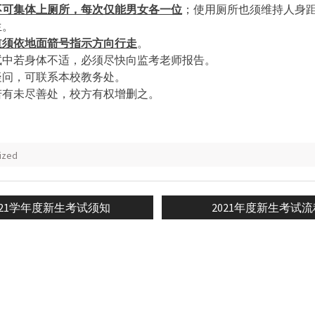
不可集体上厕所，每次仅能男女各一位
；使用厕所也须维持人身
生。
道须依地面箭号指示方向行走
。
试中若身体不适，必须尽快向监考老师报告。
疑问，可联系本校教务处。
若有未尽善处，校方有权增删之。
ized
evious
Next
021学年度新生考试须知
2021年度新生考试流
n
st:
post: