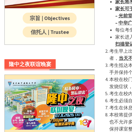
家长将
家长可
–
光前
宗旨 | Objectives
–
中华
每位考
信托人 | Trustee
家长进
扫描登
考生早上出
者，
当天
隆中之夜联谊晚宴
考生抵达
手并保持
本校在校
发烧症状
考生在校
考生必须
考生在休
本校将提
也不允许
保持课室