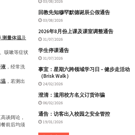
03/08/2026
回教先知穆罕默德诞辰公假通告
03/08/2026
2026年8月份上课及课室调整通告
队
测量体温
及
31/07/2026
学生停课通告
冒、咳嗽等症状
31/07/2026
手液
，经常洗
事宜：星期六跨领域学习日 – 健步走活动
（Brisk Walk）
体温
，若测出
24/02/2026
澄清：滥用校方名义订货诈骗
06/02/2026
通告：访客出入校园之安全管控
互高谈阔论，
19/01/2026
用餐前后均须