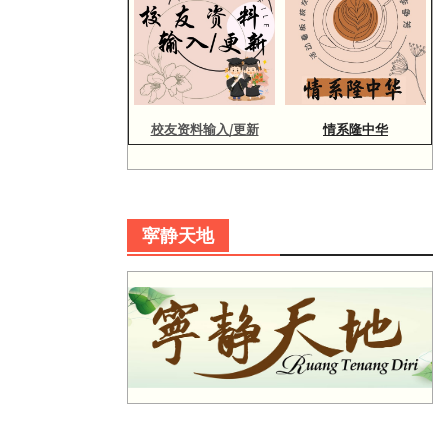
校友资料输入/更新
情系隆中华
寜静天地