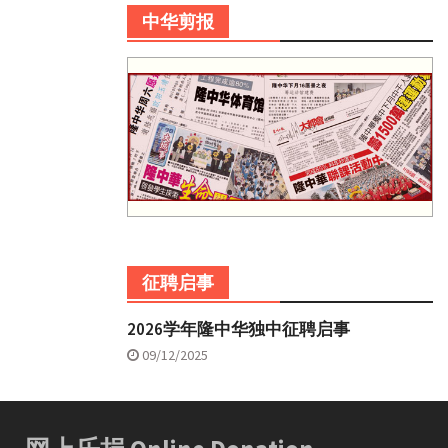
中华剪报
征聘启事
2026学年隆中华独中征聘启事
09/12/2025