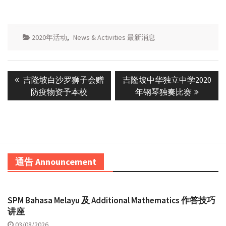
2020年活动
,
News & Activities 最新消息
Post
Previous
Next
吉隆坡白沙罗狮子会赠
吉隆坡中华独立中学2020
navigation
post:
post:
防疫物资予本校
年钢琴独奏比赛
通告 Announcement
SPM Bahasa Melayu 及 Additional Mathematics 作答技巧
讲座
03/08/2026