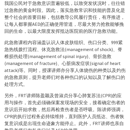
我国公民对于急救意识普遍较低，以致突发状况时，往往错
过急救的黄金时段。因此，落实急救常识和技能的普及化是
整个社会的首要目标，包括教导公民履行责任，有序推进，
让每人都掌握AED的正确使用管道，尽最大努力抢救能够挽
回的生命，以最大限度发挥抵达医院前的医疗急救功能。
此急救课程内容涵盖认识人体皮肤组织、伤口分类、999紧
急热线拨打流程、休克急救法(management of shock)、脊
椎损伤处理(management of spinal injury)、骨折急救
(management of fracture)、心脏病发症状(signal of heart
attack)等。同时，授课讲师亦分享人体烧伤的种类以及灼伤
的急救原则，提升老师们对各种伤口的认知以及了解伤口的
处理方式。
另外，FRT讲师陈盈颖及曾淑贞分享心肺复苏法(CPR)的应
用与操作，首先必须确保案发现场的安全，接着确定伤者的
意识后开始求救，然后再检查伤者是否呼吸。陈讲师强调，
CPR的执行过程务必持续维持，直到医护人员抵达、伤者恢
复意识或是出现生命迹象方能停止。此外，FRT讲师也亲自