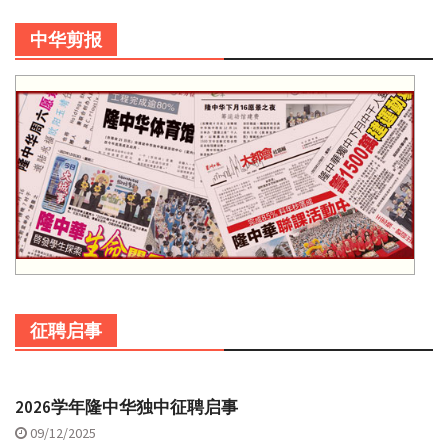
中华剪报
征聘启事
2026学年隆中华独中征聘启事
09/12/2025