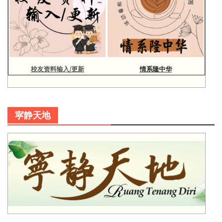
校友资料输入/更新
情系隆中华
寜静天地