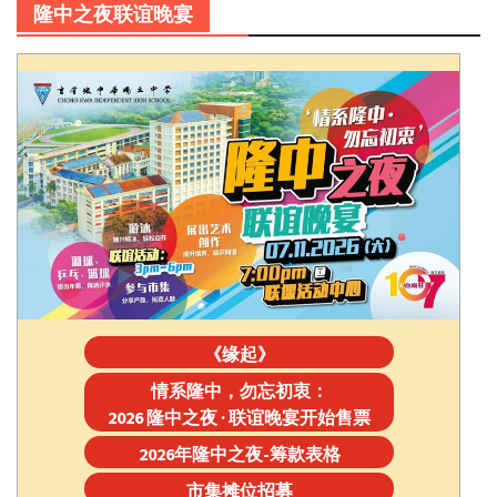
隆中之夜联谊晚宴
《缘起》
情系隆中，勿忘初衷：
2026 隆中之夜 · 联谊晚宴开始售票
2026年隆中之夜-筹款表格
市集摊位招募